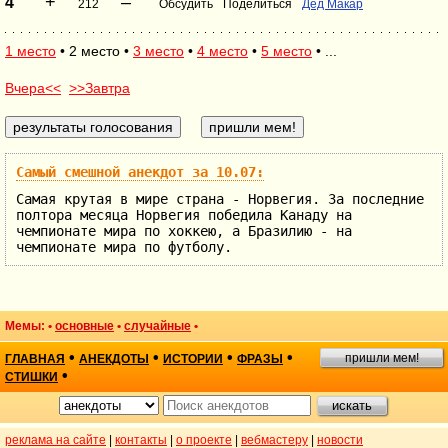
+
–
4
212
Обсудить
Поделиться
Дед Макар
1 место
• 2 место •
3 место
•
4 место
•
5 место
• ...
Вчера<<
>>Завтра
Самый смешной анекдот за 10.07:
Самая крутая в мире страна - Норвегия. За последние
полтора месяца Норвегия победила Канаду на
чемпионате мира по хоккею, а Бразилию - на
чемпионате мира по футболу.
Мемы: •
основные
•
случайные
•
•
•
•
•
пришли мем!
ГЛАВНАЯ
АНЕКДОТЫ
ИСТОРИИ
ФРАЗЫ
•
СТИШКИ
реклама на сайте
|
контакты
|
о проекте
|
вебмастеру
|
новости