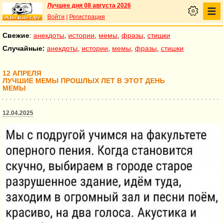
Лучшее дня 08 августа 2026
Войти
|
Регистрация
Свежие
:
анекдоты
,
истории
,
мемы
,
фразы
,
стишки
Случайные:
анекдоты
,
истории
,
мемы
,
фразы
,
стишки
12 АПРЕЛЯ
ЛУЧШИЕ МЕМЫ ПРОШЛЫХ ЛЕТ В ЭТОТ ДЕНЬ
МЕМЫ
12.04.2025