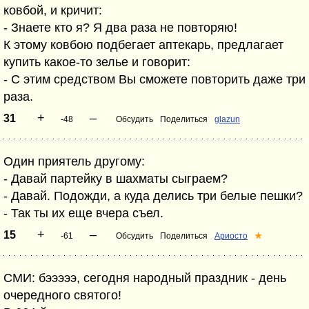
ковбой, и кричит:
- Знаете кто я? Я два раза не повторяю!
К этому ковбою подбегает аптекарь, предлагает
купить какое-то зелье и говорит:
- С этим средством Вы сможете повторить даже три
раза.
+
–
31
-48
Обсудить
Поделиться
glazun
Один приятель другому:
- Давай партейку в шахматы сыграем?
- Давай. Подожди, а куда делись три белые пешки?
- Так ты их еще вчера съел.
+
–
15
-61
Обсудить
Поделиться
Ариосто
★
СМИ: бэээээ, сегодня народный праздник - день
очередного святого!