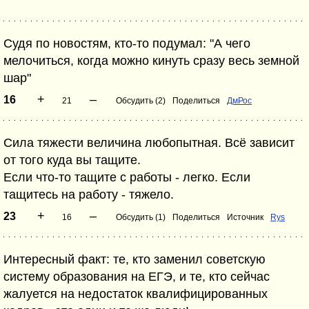
Судя по новостям, кто-то подумал: "А чего
мелочиться, когда можно кинуть сразу весь земной
шар"
+
–
16
21
Обсудить (2)
Поделиться
ДмРос
Сила тяжести величина любопытная. Всё зависит
от того куда вы тащите.
Если что-то тащите с работы - легко. Если
тащитесь на работу - тяжело.
+
–
23
16
Обсудить (1)
Поделиться
Источник
Rys
Интересный факт: те, кто заменил советскую
систему образования на ЕГЭ, и те, кто сейчас
жалуется на недостаток квалифицированных