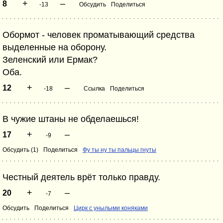
+
–
8
-13
Обсудить
Поделиться
Обормот - человек проматывающий средства
выделенные на оборону.
Зеленский или Ермак?
Оба.
+
–
12
-18
Ссылка
Поделиться
В чужие штаны не обделаешься!
+
–
17
-9
Обсудить (1)
Поделиться
Фу ты ну ты пальцы гнуты
Честный деятель врёт только правду.
+
–
20
-7
Обсудить
Поделиться
Цирк с унылыми коняками