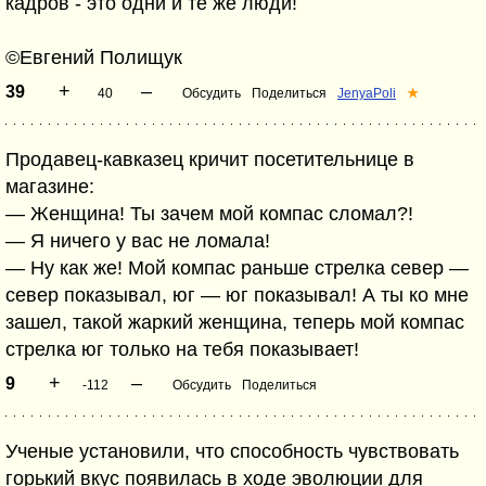
кадров - это одни и те же люди!
©Евгений Полищук
+
–
39
40
Обсудить
Поделиться
JenyaPoli
★
Продавец-кавказец кричит посетительнице в
магазине:
— Женщина! Ты зачем мой компас сломал?!
— Я ничего у вас не ломала!
— Ну как же! Мой компас раньше стрелка север —
север показывал, юг — юг показывал! А ты ко мне
зашел, такой жаркий женщина, теперь мой компас
стрелка юг только на тебя показывает!
+
–
9
-112
Обсудить
Поделиться
Ученые установили, что способность чувствовать
горький вкус появилась в ходе эволюции для