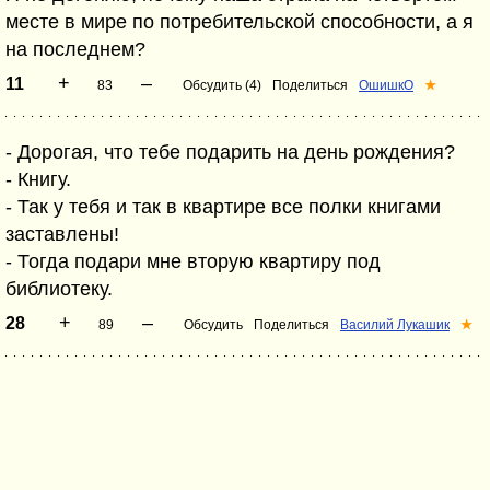
месте в мире по потребительской способности, а я
на последнем?
+
–
11
83
Обсудить (4)
Поделиться
ОшишкО
★
- Дорогая, что тебе подарить на день рождения?
- Книгу.
- Так у тебя и так в квартире все полки книгами
заставлены!
- Тогда подари мне вторую квартиру под
библиотеку.
+
–
28
89
Обсудить
Поделиться
Василий Лукашик
★