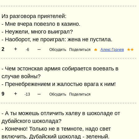
Из разговора приятелей:
- Мне вчера повезло в казино.
- Неужели, много выиграл?
- Наоборот, не проиграл: жена не пустила.
+
–
2
-6
Обсудить
Поделиться
🔥
Алекс Грачев
★★
- Чем эстонская армия собирается воевать в
случае войны?
- Пренебрежением и жалостью врага к ним!
+
–
9
-13
Обсудить
Поделиться
- А ты можешь отличить халву в шоколаде от
дубайского шоколада?
- Конечно! Только не в темноте, надо свет
включить. Дубайский шоколад - зеленый.