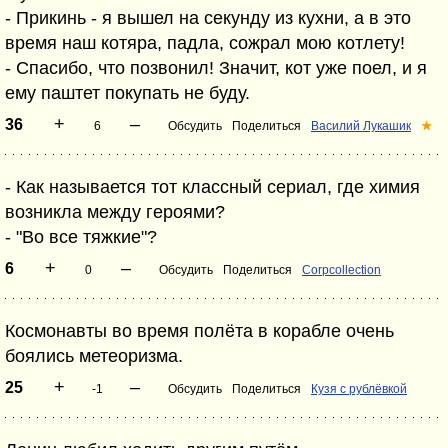
- Прикинь - я вышел на секунду из кухни, а в это
время наш котяра, падла, сожрал мою котлету!
- Спасибо, что позвонил! Значит, кот уже поел, и я
ему паштет покупать не буду.
+
–
36
6
Обсудить
Поделиться
Василий Лукашик
★
- Как называется тот классный сериал, где химия
возникла между героями?
- "Во все тяжкие"?
+
–
6
0
Обсудить
Поделиться
Corpcollection
Космонавты во время полёта в корабле очень
боялись метеоризма.
+
–
25
-1
Обсудить
Поделиться
Кузя с рублёвкой