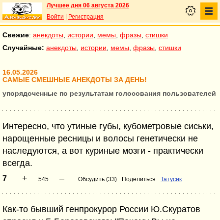
Лучшее дня 06 августа 2026
Войти
|
Регистрация
Свежие
:
анекдоты
,
истории
,
мемы
,
фразы
,
стишки
Случайные:
анекдоты
,
истории
,
мемы
,
фразы
,
стишки
16.05.2026
САМЫЕ СМЕШНЫЕ АНЕКДОТЫ ЗА ДЕНЬ!
упорядоченные по результатам голосования пользователей
Интересно, что утиные губы, кубометровые сиськи,
нарощенные ресницы и волосы генетически не
наследуются, а вот куриные мозги - практически
всегда.
+
–
7
545
Обсудить (33)
Поделиться
Татусик
Как-то бывший генпрокурор России Ю.Скуратов