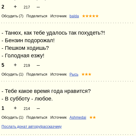
+
–
2
217
Обсудить (7)
Поделиться
Источник
balda
★★★★★
- Танюх, как тебе удалось так похудеть?!
- Бензин подорожал!
- Пешком ходишь?
- Голодная езжу!
+
–
5
219
Обсудить (1)
Поделиться
Источник
Рысь
★★★
- Тебе какое время года нравится?
- В субботу - любое.
+
–
1
214
Обсудить (1)
Поделиться
Источник
Ashmedai
★★
Послать донат автору/рассказчику