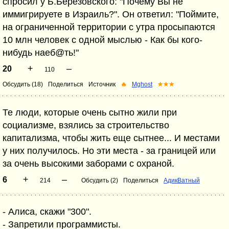
спросил у Б.Березовского: "Почему Вы не
иммигрируете в Израиль?". Он ответил: "Поймите,
на ограниченной территории с утра просыпаются
10 млн человек с одной мыслью - Как бы кого-
нибудь наеб@ть!"
+
–
20
110
Обсудить (18)
Поделиться
Источник
🔥
Mghost
★★★
Те люди, которые очень сытно жили при
социализме, взялись за строительство
капитализма, чтобы жить еще сытнее... И местами
у них получилось. Но эти места - за границей или
за очень высокими заборами с охраной.
+
–
6
214
Обсудить (2)
Поделиться
АдикВатный
- Алиса, скажи "300".
- Запретили программисты.