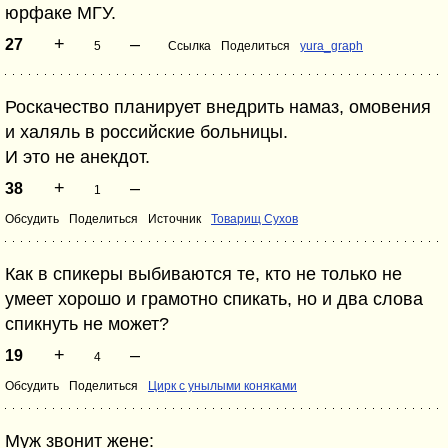
юрфаке МГУ.
+
–
27
5
Ссылка
Поделиться
yura_graph
Роскачество планирует внедрить намаз, омовения
и халяль в российские больницы.
И это не анекдот.
+
–
38
1
Обсудить
Поделиться
Источник
Товарищ Сухов
Как в спикеры выбиваются те, кто не только не
умеет хорошо и грамотно спикать, но и два слова
спикнуть не может?
+
–
19
4
Обсудить
Поделиться
Цирк с унылыми коняками
Муж звонит жене: