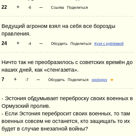
+
–
22
-6
Ссылка
Поделиться
Ведущий агроном взял на себя все борозды
правления.
+
–
24
-4
Обсудить
Поделиться
Кузя с рублёвкой
Ничто так не преобразилось с советских времён до
наших дней, как «стенгазета».
+
–
7
-7
Обсудить
Поделиться
opologov
★
- Эстония обдумывает переброску своих военных в
Ормузский пролив.
- Если Эстония перебросит своих военных, то там
военных совсем не останется, кто защищать то их
будет в случае внезапной войны?