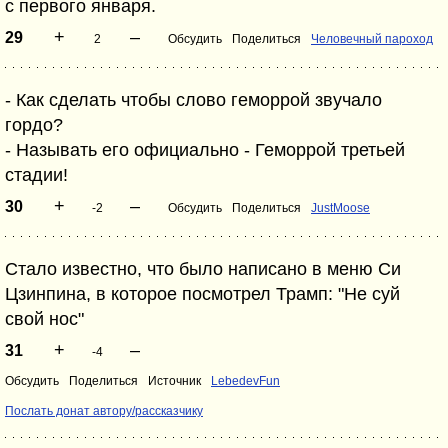
с первого января.
+
–
29
2
Обсудить
Поделиться
Человечный пароход
- Как сделать чтобы слово геморрой звучало
гордо?
- Называть его официально - Геморрой третьей
стадии!
+
–
30
-2
Обсудить
Поделиться
JustMoose
Стало известно, что было написано в меню Си
Цзинпина, в которое посмотрел Трамп: "Не суй
свой нос"
+
–
31
-4
Обсудить
Поделиться
Источник
LebedevFun
Послать донат автору/рассказчику