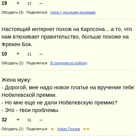
+
–
19
37
Обсудить (3)
Поделиться
Цирк с унылыми коняками
Настоящий интернет похож на Карлсона... а то, что
нам втюхивает правительство, больше похоже на
Фрекен Бок.
+
–
10
21
Обсудить (2)
Поделиться
В среднем по району
Жена мужу:
- Дорогой, мне надо новое платье на вручение тебе
Нобелевской премии.
- Но мне еще не дали Нобелевскую премию?
- Это - твои проблемы.
+
–
32
31
Обсудить (1)
Поделиться
🔥
Алекс Грачев
★★