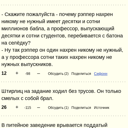
- Скажите пожалуйста - почему рэппер нахрен
никому не нужный имеет десятки и сотни
миллионов бабла, а профессор, выпускающий
десятки и сотни студентов, перебивается с батона
на селёдку?
- Ну так рэппер он один нахрен никому не нужный,
а у профессора сотни таких нахрен никому не
нужных выпускников.
+
–
12
-98
Обсудить (2)
Поделиться
Сифонн
Штирлиц на задание ходил без трусов. Он только
смелых с собой брал.
+
–
26
-115
Обсудить (1)
Поделиться
Источник
В питейное заведение врывается поддатый