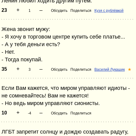
Ленин любил ходить другим путём.
+
–
23
1
Обсудить
Поделиться
Кузя с рублёвкой
Жена звонит мужу:
- Я хочу в торговом центре купить себе платье...
- А у тебя деньги есть?
- Нет.
- Тогда покупай.
+
–
35
3
Обсудить
Поделиться
Василий Лукашик
★
Если Вам кажется, что миром управляют идиоты -
не сомневайтесь! Вам не кажется!
- Но ведь миром управляют сионисты.
+
–
10
-4
Обсудить
Поделиться
ЛГБТ запретит солнцу и дождю создавать радугу,