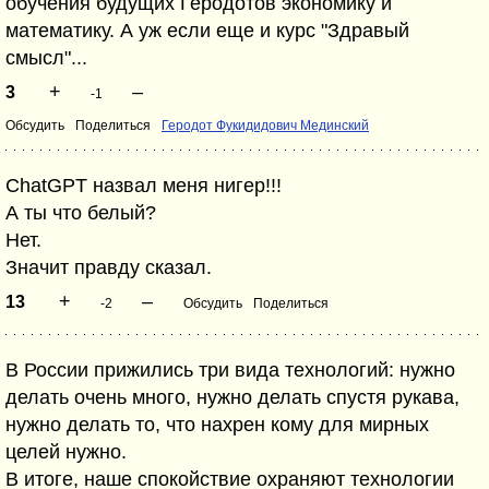
обучения будущих Геродотов экономику и
математику. А уж если еще и курс "Здравый
смысл"...
+
–
3
-1
Обсудить
Поделиться
Геродот Фукидидович Мединский
ChatGPT назвал меня нигер!!!
А ты что белый?
Нет.
Значит правду сказал.
+
–
13
-2
Обсудить
Поделиться
В России прижились три вида технологий: нужно
делать очень много, нужно делать спустя рукава,
нужно делать то, что нахрен кому для мирных
целей нужно.
В итоге, наше спокойствие охраняют технологии