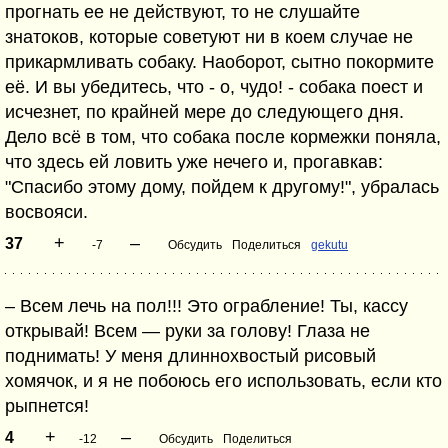
прогнать ее не действуют, то не слушайте
знатоков, которые советуют ни в коем случае не
прикармливать собаку. Наоборот, сытно покормите
её. И вы убедитесь, что - о, чудо! - собака поест и
исчезнет, по крайней мере до следующего дня.
Дело всё в том, что собака после кормежки поняла,
что здесь ей ловить уже нечего и, прогавкав:
"Спасибо этому дому, пойдем к другому!", убралась
восвояси.
+
–
37
-7
Обсудить
Поделиться
gekutu
– Всем лечь на пол!!! Это ограбление! Ты, кассу
открывай! Всем — руки за голову! Глаза не
поднимать! У меня длиннохвостый рисовый
хомячок, и я не побоюсь его использовать, если кто
рыпнется!
+
–
4
-12
Обсудить
Поделиться