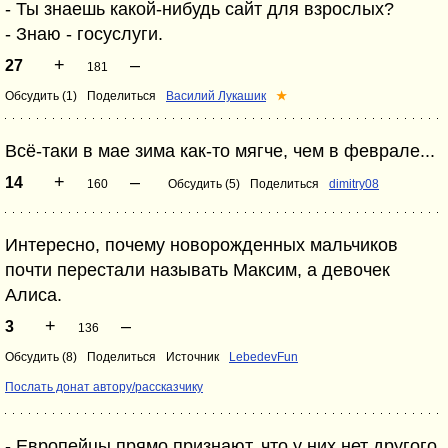
- Ты знаешь какой-нибудь сайт для взрослых?
- Знаю - госуслуги.
+
–
27
181
Обсудить (1)
Поделиться
Василий Лукашик
★
Всё-таки в мае зима как-то мягче, чем в феврале...
+
–
14
160
Обсудить (5)
Поделиться
dimitry08
Интересно, почему новорожденных мальчиков
почти перестали называть Максим, а девочек
Алиса.
+
–
3
136
Обсудить (8)
Поделиться
Источник
LebedevFun
Послать донат автору/рассказчику
- Европейцы прямо признают, что у них нет другого