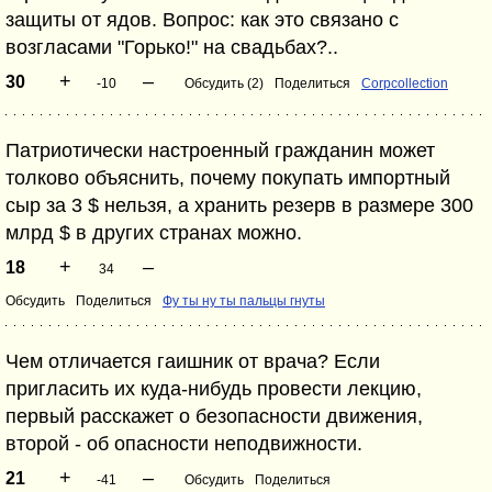
защиты от ядов. Вопрос: как это связано с
возгласами "Горько!" на свадьбах?..
+
–
30
-10
Обсудить (2)
Поделиться
Corpcollection
Патриотически настроенный гражданин может
толково объяснить, почему покупать импортный
сыр за 3 $ нельзя, а хранить резерв в размере 300
млрд $ в других странах можно.
+
–
18
34
Обсудить
Поделиться
Фу ты ну ты пальцы гнуты
Чем отличается гаишник от врача? Если
пригласить их куда-нибудь провести лекцию,
первый расскажет о безопасности движения,
второй - об опасности неподвижности.
+
–
21
-41
Обсудить
Поделиться