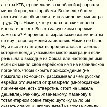
агенты КГБ, е) приехали за колбасой ж) сорвали
мирный процесс с арабами. Были еще более
экзотические обвинения типа заявления министра
труда Оры Намир, что у постсоветских евреев
инцест в почете. Вы это за русскими евреями
замечали? А проверьте, израильские же министры
не врут, опровержений заявлению Намир не было.
Ну и все это лет десять продвигалась в газетах ,
которые всегда указывали место эмиграции если
речь шла о выходце из Союза или настоящее имя
если он менял свое еврейское имя на израильское
погоняло, чтобы скрыть происхождение (не
помогало!) Юмористы рассказывали чем русская
еврейка отличается от фалафеля (многократное
применение, есть отверстие, стоит на шекель
дешевле), Райкину, Жванецкому, Хазанову в
тоталитарном совке такую шуточку было бы
сказать слабо! В школах детей из Союза лупили