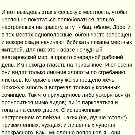
И вот выедешь этак в сельскую местность, чтобы
неспешно покататься-полюбоваться, только
настроишься на красоту, а тут - бац, облом. Дороги
в тех местах однополосные, обгон часто запрещен,
и вскоре сзади начинают бибикать пикапы местных
жителей. Для них это - вовсе не чудный
аватаровский мир, а просто очередной рабочий
день. Им некогда глазеть на привычное. И от осени
они видят только лишние хлопоты по сгребанию
листьев. Которые к тому же запрещено жечь.
Похожую злость я встречал только у коренных
сочинцев. Так что приходилось либо ускоряться (и
проноситься мимо видов) либо парковаться и
топать на своих двоих. С испорченным
настроением от пейзан. Таких (не, лучше "столь")
приземленных, чуждых, и лишенных чувства
прекрасного. Как - мысленно вопрошал я - они