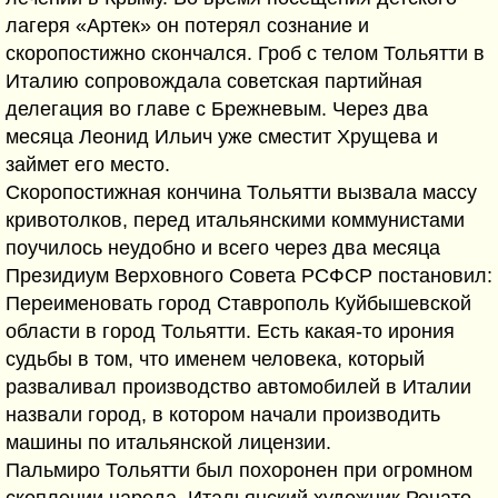
лагеря «Артек» он потерял сознание и
скоропостижно скончался. Гроб с телом Тольятти в
Италию сопровождала советская партийная
делегация во главе с Брежневым. Через два
месяца Леонид Ильич уже сместит Хрущева и
займет его место.
Скоропостижная кончина Тольятти вызвала массу
кривотолков, перед итальянскими коммунистами
поучилось неудобно и всего через два месяца
Президиум Верховного Совета РСФСР постановил:
Переименовать город Ставрополь Куйбышевской
области в город Тольятти. Есть какая-то ирония
судьбы в том, что именем человека, который
разваливал производство автомобилей в Италии
назвали город, в котором начали производить
машины по итальянской лицензии.
Пальмиро Тольятти был похоронен при огромном
скоплении народа. Итальянский художник Ренато