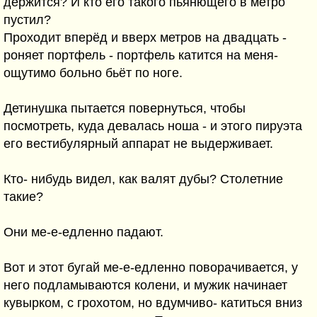
держится? И кто его такого пьянющего в метро
пустил?
Проходит вперёд и вверх метров на двадцать -
роняет портфель - портфель катится на меня-
ощутимо больно бьёт по ноге.
Детинушка пытается повернуться, чтобы
посмотреть, куда девалась ноша - и этого пируэта
его вестибулярный аппарат не выдерживает.
Кто- нибудь видел, как валят дубы? Столетние
такие?
Они ме-е-едленно падают.
Вот и этот бугай ме-е-едленно поворачивается, у
него подламываются колени, и мужик начинает
кувырком, с грохотом, но вдумчиво- катиться вниз