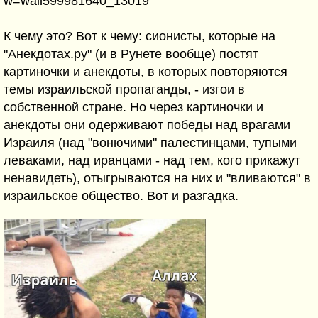
w=wall599981640_13019
К чему это? Вот к чему: сионисты, которые на
"Анекдотах.ру" (и в Рунете вообще) постят
картиночки и анекдоты, в которых повторяются
темы израильской пропаганды, - изгои в
собственной стране. Но через картиночки и
анекдоты они одерживают победы над врагами
Израиля (над "вонючими" палестинцами, тупыми
леваками, над иранцами - над тем, кого прикажут
ненавидеть), отыгрываются на них и "вливаются" в
израильское общество. Вот и разгадка.