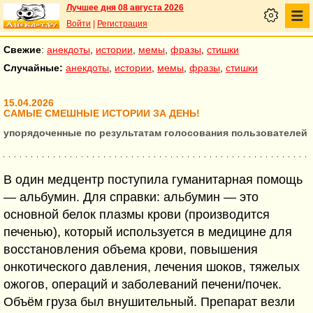
Лучшее дня 08 августа 2026
Войти
|
Регистрация
Свежие
:
анекдоты
,
истории
,
мемы
,
фразы
,
стишки
Случайные:
анекдоты
,
истории
,
мемы
,
фразы
,
стишки
15.04.2026
САМЫЕ СМЕШНЫЕ ИСТОРИИ ЗА ДЕНЬ!
упорядоченные по результатам голосования пользователей
В один медцентр поступила гуманитарная помощь
— альбумин. Для справки: альбумин — это
основной белок плазмы крови (производится
печенью), который используется в медицине для
восстановления объема крови, повышения
онкотического давления, лечения шоков, тяжелых
ожогов, операций и заболеваний печени/почек.
Объём груза был внушительный. Препарат везли