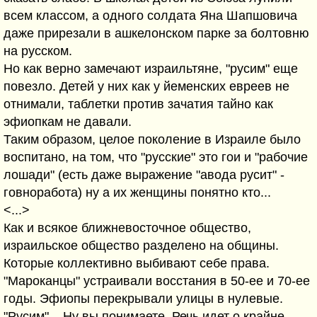
всем классом, а одного солдата Яна Шапшовича
даже прирезали в ашкелонском парке за болтовню
на русском.
Но как верно замечают израильтяне, "русим" еще
повезло. Детей у них как у йеменских евреев не
отнимали, таблетки против зачатия тайно как
эфиопкам не давали.
Таким образом, целое поколение в Израиле было
воспитано, на том, что "русские" это гои и "рабочие
лошади" (есть даже выражение "авода русит" -
говноработа) ну а их женщины понятно кто...
<...>
Как и всякое ближневосточное общество,
израильское общество разделено на общины.
Которые коллективно выбивают себе права.
"Мароканцы" устраивали восстания в 50-ее и 70-ее
годы. Эфиопы перекрывали улицы в нулевые.
"Русим"... Ну вы понимаете. Речь идет о крайне