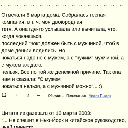
Отмечали 8 марта дома. Собралась тесная
компания, в т. ч. моя двоюродная
тетя. А она где-то услышала или вычитала, что,
когда чокаешься,
последний "чок" должен быть с мужчиной, чтоб в
доме деньги водились. Но
чокаться надо не с мужем, а с "чужим" мужчиной, а
с мужем аж даже
нельзя. Все по той же денежной причине. Так она
нам и сказала: "С мужем
чокаться нельзя, а с мужчиной можно"... :)
+
–
13
-5
Обсудить
Поделиться
Чижик-Пыжик
Цитата из gazeta.ru от 12 марта 2003:
"... Не спешит в Нью-Йорк и китайское руководство,
чьей министр