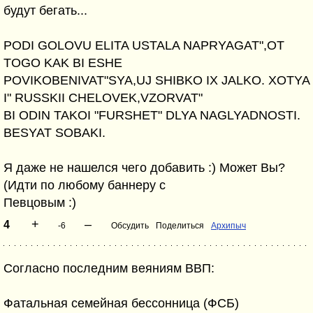
будут бегать...
PODI GOLOVU ELITA USTALA NAPRYAGAT",OT
TOGO KAK BI ESHE
POVIKOBENIVAT"SYA,UJ SHIBKO IX JALKO. XOTYA
I" RUSSKII CHELOVEK,VZORVAT"
BI ODIN TAKOI "FURSHET" DLYA NAGLYADNOSTI.
BESYAT SOBAKI.
Я даже не нашелся чего добавить :) Может Вы?
(Идти по любому баннеру с
Певцовым :)
+
–
4
-6
Обсудить
Поделиться
Архипыч
Согласно последним веяниям ВВП:
Фатальная семейная бессонница (ФСБ)