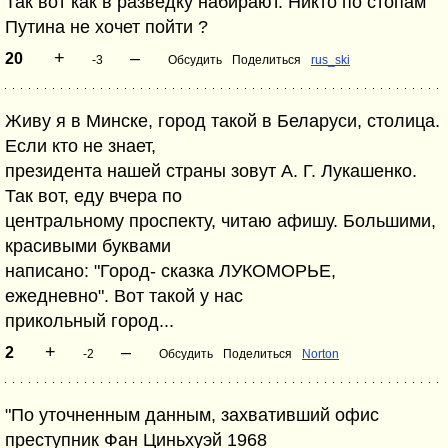
Так вот как в разведку набирают. Никто по стопам
Путина не хочет пойти ?
+
–
20
-3
Обсудить
Поделиться
rus_ski
Живу я в Минске, город такой в Беларуси, столица.
Если кто не знает,
президента нашей страны зовут А. Г. Лукашенко.
Так вот, еду вчера по
центральному проспекту, читаю афишу. Большими,
красивыми буквами
написано: "Город- сказка ЛУКОМОРЬЕ,
ежедневно". Вот такой у нас
прикольный город...
+
–
2
-2
Обсудить
Поделиться
Norton
"По уточненным данным, захвативший офис
преступник Фан Циньхуэй 1968