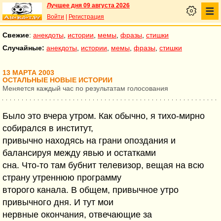
Лучшее дня 09 августа 2026
Войти
|
Регистрация
Свежие
:
анекдоты
,
истории
,
мемы
,
фразы
,
стишки
Случайные:
анекдоты
,
истории
,
мемы
,
фразы
,
стишки
13 МАРТА 2003
ОСТАЛЬНЫЕ НОВЫЕ ИСТОРИИ
Меняется каждый час по результатам голосования
Было это вчера утром. Как обычно, я тихо-мирно
собирался в институт,
привычно находясь на грани опоздания и
балансируя между явью и остатками
сна. Что-то там бубнит телевизор, вещая на всю
страну утреннюю программу
второго канала. В общем, привычное утро
привычного дня. И тут мои
нервные окончания, отвечающие за