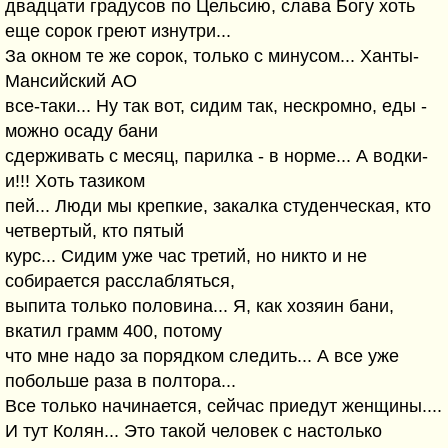
двадцати градусов по Цельсию, слава Богу хоть
еще сорок греют изнутри...
За окном те же сорок, только с минусом... Ханты-
Мансийский АО
все-таки... Ну так вот, сидим так, нескромно, еды -
можно осаду бани
сдерживать с месяц, парилка - в норме... А водки-
и!!! Хоть тазиком
пей... Люди мы крепкие, закалка студенческая, кто
четвертый, кто пятый
курс... Сидим уже час третий, но никто и не
собирается расслабляться,
выпита только половина... Я, как хозяин бани,
вкатил грамм 400, потому
что мне надо за порядком следить... А все уже
побольше раза в полтора...
Все только начинается, сейчас приедут женщины....
И тут Колян... Это такой человек с настолько