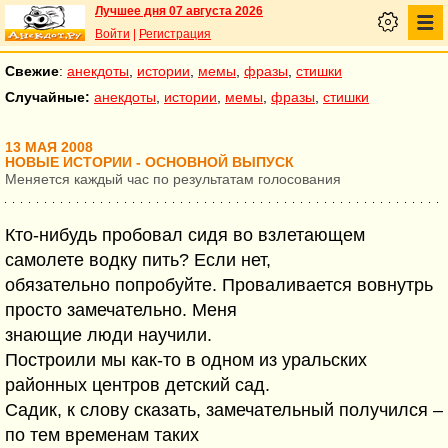
Лучшее дня 07 августа 2026
Войти
|
Регистрация
Свежие
:
анекдоты
,
истории
,
мемы
,
фразы
,
стишки
Случайные:
анекдоты
,
истории
,
мемы
,
фразы
,
стишки
13 МАЯ 2008
НОВЫЕ ИСТОРИИ - ОСНОВНОЙ ВЫПУСК
Меняется каждый час по результатам голосования
Кто-нибудь пробовал сидя во взлетающем
самолете водку пить? Если нет,
обязательно попробуйте. Проваливается вовнутрь
просто замечательно. Меня
знающие люди научили.
Построили мы как-то в одном из уральских
районных центров детский сад.
Садик, к слову сказать, замечательный получился –
по тем временам таких