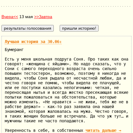
Вчера<<
13 мая
>>Завтра
Лучшая история за 30.06:
Бумеранг
Есть у меня школьная подруга Соня. Про таких как она
говорят: «женщина с яйцами». Но надо сказать, что у
Сони с самого переходного возраста очень сильно
повышен тестостерон, возможно, поэтому я никогда не
видела, чтобы Соня рыдала от несчастной любви, да и
честно говоря не помню, чтобы видела ее плачущей,
или ее поступки казались нелогичными: четкая, не
переносящая нытья и всегда жестко пресекающая всякие
попытки пожаловаться на обстоятельства, которые
можно изменить. «Не нравится – не живи, тебя же не в
рабстве держат» - как-то раз заявила она нашей
знакомой, которая жаловалась на мужа. Честно говоря,
я таких женщин больше не встречала. Да что уж тут… и
мужчины такие не часто попадаются.
Уверенность в себе, в собственных
читать дальше
→