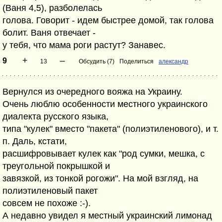
(Ваня 4,5), разболелась
голова. Говорит - идем быстрее домой, так голова
болит. Ваня отвечает -
у тебя, что мама роги растут? Занавес.
+
–
9
13
Обсудить (7)
Поделиться
александр
Вернулся из очередного вояжа на Украину.
Очень люблю особенности местного украинского
диалекта русского языка,
типа "кулек" вместо "пакета" (полиэтиленового), и т.
п. Даль, кстати,
расшифровывает кулек как "род сумки, мешка, с
треугольной покрышкой и
завязкой, из тонкой рогожи". На мой взгляд, на
полиэтиленовый пакет
совсем не похоже :-).
А недавно увидел я местный украинский лимонад