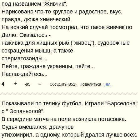
под названием "Живчик".
Нарисовано что-то круглое и радостное, вкус,
правда, дюже химический.
На всякий случай посмотрел, что такое живчик по
Далю. Оказалось -
наживка для хищных рыб ("живец"), судорожные
сокращения мышц, а также
сперматозоиды...
Пейте, граждане украинцы, пейте...
Наслаждайтесь...
+
–
4
-95
Обсудить (352)
Поделиться
НМ
Показывали по телику футбол. Играли "Барселона"
с " Эспаньолой".
В середине матча на поле возникла потасовка.
Судья вмешался, драчунов
утихомирил, а одному, который дрался лучше всех,