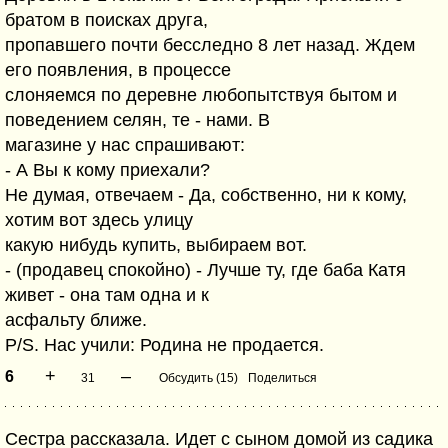
братом в поисках друга,
пропавшего почти бесследно 8 лет назад. Ждем
его появления, в процессе
слоняемся по деревне любопытствуя бытом и
поведением селян, те - нами. В
магазине у нас спрашивают:
- А Вы к кому приехали?
Не думая, отвечаем - Да, собственно, ни к кому,
хотим вот здесь улицу
какую нибудь купить, выбираем вот.
- (продавец спокойно) - Лучше ту, где баба Катя
живет - она там одна и к
асфальту ближе.
P/S. Нас учили: Родина не продается.
+
–
6
31
Обсудить (15)
Поделиться
Сестра рассказала. Идет с сыном домой из садика