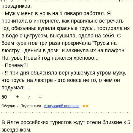
праздников:
- Муж у меня в ночь на 1 января работал. Я
прочитала в интернете, как правильно встречать
год обезьяны: купила красные трусы, постирала их
в воде с цитрусом, высушила, одела на себя. С
боем курантов три раза прокричала "Трусы на
люстру - деньги в дом!" и закинула их на плафон.
Но, увы, Новый год начался хреново...
- Почему?!
- Я три дня объясняла вернувшемуся утром мужу,
что трусы на люстре - это вовсе не то, о чём он
подумал!...
+
–
50
7
Обсудить
Поделиться
Атакующий прогресс
★★
В Ялте российских туристов ждут отели близкие к 5
звёздочкам.