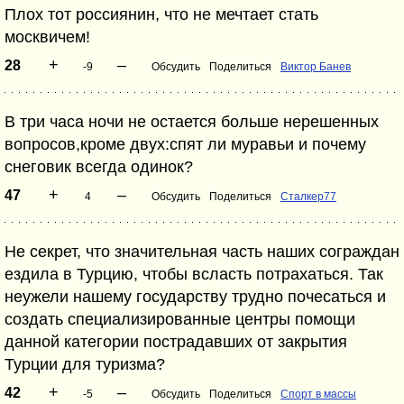
Плох тот россиянин, что не мечтает стать
москвичем!
+
–
28
-9
Обсудить
Поделиться
Виктор Банев
В три часа ночи не остается больше нерешенных
вопросов,кроме двух:спят ли муравьи и почему
снеговик всегда одинок?
+
–
47
4
Обсудить
Поделиться
Сталкер77
Не секрет, что значительная часть наших сограждан
ездила в Турцию, чтобы всласть потрахаться. Так
неужели нашему государству трудно почесаться и
создать специализированные центры помощи
данной категории пострадавших от закрытия
Турции для туризма?
+
–
42
-5
Обсудить
Поделиться
Спорт в массы