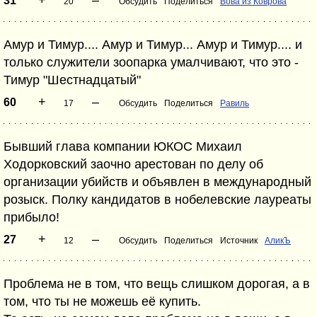
+
–
31
20
Обсудить
Поделиться
Вова из Коврова
Амур и Тимур.... Амур и Тимур... Амур и Тимур.... и
только служители зоопарка умалчивают, что это -
Тимур "Шестнадцатый"
+
–
60
17
Обсудить
Поделиться
Равиль
Бывший глава компании ЮКОС Михаил
Ходорковский заочно арестован по делу об
организации убийств и объявлен в международный
розыск. Полку кандидатов в нобелевские лауреаты
прибыло!
+
–
27
12
Обсудить
Поделиться
Источник
АликЪ
Проблема не в том, что вещь слишком дорогая, а в
том, что ты не можешь её купить.