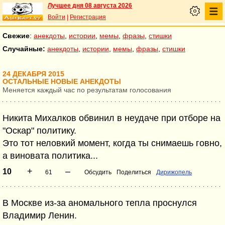
Лучшее дня 08 августа 2026
Войти
|
Регистрация
Свежие
:
анекдоты
,
истории
,
мемы
,
фразы
,
стишки
Случайные:
анекдоты
,
истории
,
мемы
,
фразы
,
стишки
24 ДЕКАБРЯ 2015
ОСТАЛЬНЫЕ НОВЫЕ АНЕКДОТЫ
Меняется каждый час по результатам голосования
Никита Михалков обвинил в неудаче при отборе на
"Оскар" политику.
Это тот неловкий момент, когда ты снимаешь говно,
а виновата политика...
+
–
10
61
Обсудить
Поделиться
Дирижопель
В Москве из-за аномального тепла проснулся
Владимир Ленин.