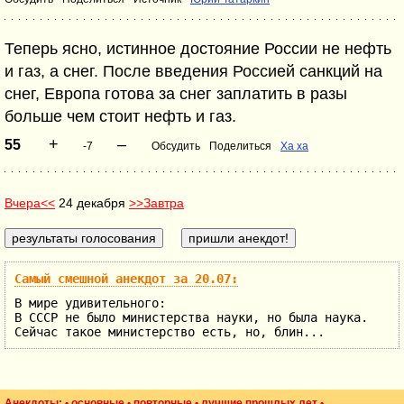
Теперь ясно, истинное достояние России не нефть
и газ, а снег. После введения Россией санкций на
снег, Европа готова за снег заплатить в разы
больше чем стоит нефть и газ.
+
–
55
-7
Обсудить
Поделиться
Ха ха
Вчера<<
24 декабря
>>Завтра
Самый смешной анекдот за 20.07:
В мире удивительного:
В СССР не было министерства науки, но была наука.
Сейчас такое министерство есть, но, блин...
Анекдоты: •
основные
•
повторные
•
лучшие прошлых лет
•