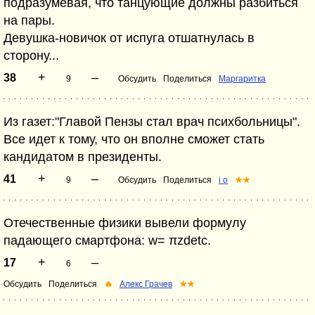
подразумевая, что танцующие должны разбиться
на пары.
Девушка-новичок от испуга отшатнулась в
сторону...
+
–
38
9
Обсудить
Поделиться
Маргаритка
Из газет:"Главой Пензы стал врач психбольницы".
Все идет к тому, что он вполне сможет стать
кандидатом в президенты.
+
–
41
9
Обсудить
Поделиться
i o
★★
Отечественные физики вывели формулу
падающего смартфона: w= πzdetc.
+
–
17
6
Обсудить
Поделиться
🔥
Алекс Грачев
★★