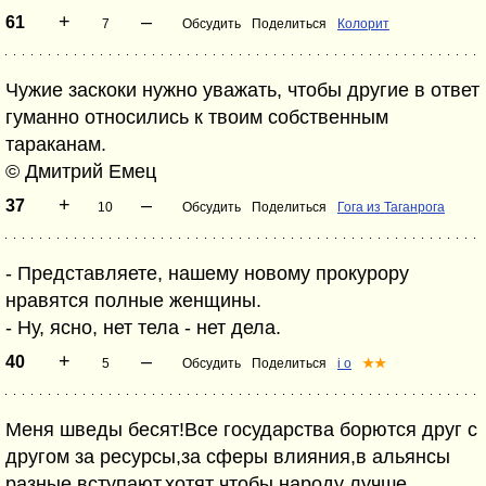
+
–
61
7
Обсудить
Поделиться
Колорит
Чужие заскоки нужно уважать, чтобы другие в ответ
гуманно относились к твоим собственным
тараканам.
© Дмитрий Емец
+
–
37
10
Обсудить
Поделиться
Гога из Таганрога
- Представляете, нашему новому прокурору
нравятся полные женщины.
- Ну, ясно, нет тела - нет дела.
+
–
40
5
Обсудить
Поделиться
i o
★★
Меня шведы бесят!Все государства борются друг с
другом за ресурсы,за сферы влияния,в альянсы
разные вступают,хотят чтобы народу лучше