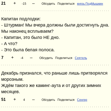
+
–
21
-15
Обсудить
Поделиться
князь ПодМышкин
Капитан подлодки:
- Штурман! Мы вчера должны были достигнуть дна.
Мы наконец всплываем?
- Капитан, это было НЕ дно.
- А что?
- Это была белая полоса.
+
–
7
-4
Обсудить
Поделиться
Сеятель
Декабрь признался, что раньше лишь притворялся
морозным.
Ждём такого же каминг-аута и от других зимних
месяцев.
+
–
51
4
Обсудить
Поделиться
Сенгер