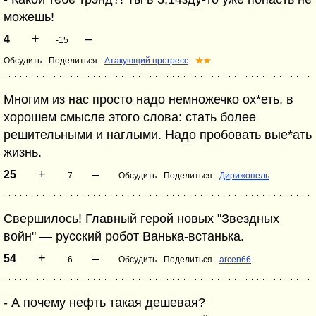
можешь!
+
–
4
-15
Обсудить
Поделиться
Атакующий прогресс
★★
Многим из нас просто надо немножечко ох*еть, в
хорошем смысле этого слова: стать более
решительными и наглыми. Надо пробовать вые*ать
жизнь.
+
–
25
-7
Обсудить
Поделиться
Дирижопель
Свершилось! Главный герой новых "Звездных
войн" — русский робот Ванька-встанька.
+
–
54
-6
Обсудить
Поделиться
arcen66
- А почему нефть такая дешевая?