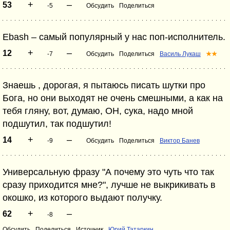
+
–
53
-5
Обсудить
Поделиться
Ebash – самый популярный у нас поп-исполнитель.
+
–
12
-7
Обсудить
Поделиться
Василь Лукаш
★★
Знаешь , дорогая, я пытаюсь писать шутки про
Бога, но они выходят не очень смешными, а как на
тебя гляну, вот, думаю, ОН, сука, надо мной
подшутил, так подшутил!
+
–
14
-9
Обсудить
Поделиться
Виктор Банев
Универсальную фразу "А почему это чуть что так
сразу приходится мне?", лучше не выкрикивать в
окошко, из которого выдают получку.
+
–
62
-8
Обсудить
Поделиться
Источник
Юрий Татаркин