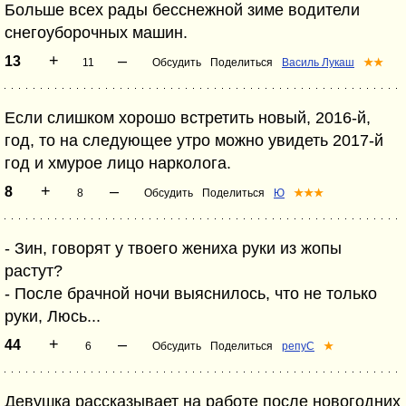
Больше всех рады бесснежной зиме водители
снегоуборочных машин.
+
–
13
11
Обсудить
Поделиться
Василь Лукаш
★★
Если слишком хорошо встретить новый, 2016-й,
год, то на следующее утро можно увидеть 2017-й
год и хмурое лицо нарколога.
+
–
8
8
Обсудить
Поделиться
Ю
★★★
- Зин, говорят у твоего жениха руки из жопы
растут?
- После брачной ночи выяснилось, что не только
руки, Люсь...
+
–
44
6
Обсудить
Поделиться
репуС
★
Девушка рассказывает на работе после новогодних