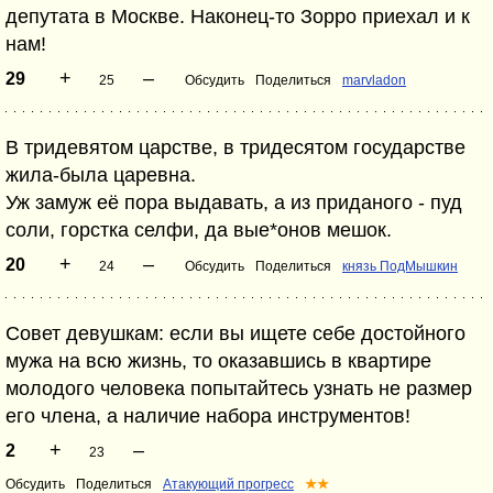
депутата в Москве. Наконец-то Зорро приехал и к
нам!
+
–
29
25
Обсудить
Поделиться
marvladon
В тридевятом царстве, в тридесятом государстве
жила-была царевна.
Уж замуж её пора выдавать, а из приданого - пуд
соли, горстка селфи, да вые*онов мешок.
+
–
20
24
Обсудить
Поделиться
князь ПодМышкин
Совет девушкам: если вы ищете себе достойного
мужа на всю жизнь, то оказавшись в квартире
молодого человека попытайтесь узнать не размер
его члена, а наличие набора инструментов!
+
–
2
23
Обсудить
Поделиться
Атакующий прогресс
★★