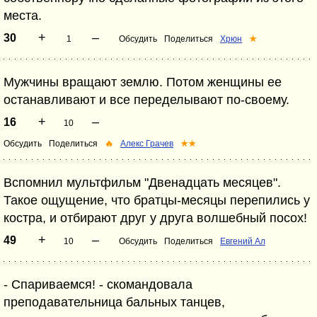
места.
+
–
30
1
Обсудить
Поделиться
Хрюн
★
Мужчины вращают землю. Потом женщины ее
останавливают и все переделывают по-своему.
+
–
16
10
Обсудить
Поделиться
🔥
Алекс Грачев
★★
Вспомнил мультфильм "Двенадцать месяцев".
Такое ощущение, что братцы-месяцы перепились у
костра, и отбирают друг у друга волшебный посох!
+
–
49
10
Обсудить
Поделиться
Евгений Ал
- Спариваемся! - скомандовала
преподавательница бальных танцев,