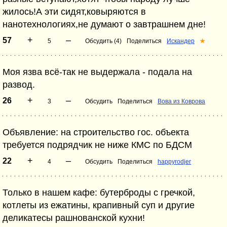
жилось!А эти сидят,ковыряются в
нанотехнологиях,не думают о завтрашнем дне!
+
–
57
5
Обсудить (4)
Поделиться
Искандер
★
Моя язва всё-так не выдержала - подала на
развод.
+
–
26
3
Обсудить
Поделиться
Вова из Коврова
Объявление: на строительство гос. объекта
требуется подрядчик не ниже КМС по БДСМ
+
–
22
4
Обсудить
Поделиться
happyrodjer
Только в нашем кафе: бутерброды с гречкой,
котлеты из ежатины, крапивный суп и другие
деликатесы рашнованской кухни!