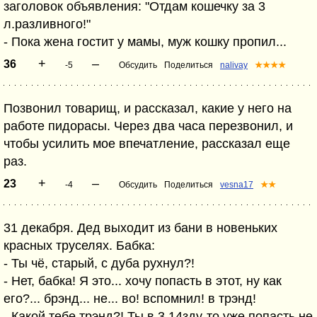
заголовок объявления: "Отдам кошечку за 3
л.разливного!"
- Пока жена гостит у мамы, муж кошку пропил...
+
–
36
-5
Обсудить
Поделиться
nalivay
★★★★
Позвонил товарищ, и рассказал, какие у него на
работе пидорасы. Через два часа перезвонил, и
чтобы усилить мое впечатление, рассказал еще
раз.
+
–
23
-4
Обсудить
Поделиться
vesna17
★★
31 декабря. Дед выходит из бани в новеньких
красных труселях. Бабка:
- Ты чё, старый, с дуба рухнул?!
- Нет, бабка! Я это... хочу попасть в этот, ну как
его?... брэнд... не... во! вспомнил! в трэнд!
- Какой тебе трэнд?! Ты в 3,14зду-то уже попасть не