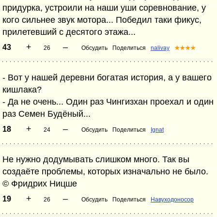
придурка, устроили на наши уши соревнование, у
кого сильнее звук мотора... Победил таки фикус,
прилетевший с десятого этажа...
+
–
43
26
Обсудить
Поделиться
nalivay
★★★★
- Вот у нашей деревни богатая история, а у вашего
кишлака?
- Да не очень... Один раз Чингизхан проехал и один
раз Семен Будёный...
+
–
18
24
Обсудить
Поделиться
Ignat
Не нужно додумывать слишком много. Так вы
создаёте проблемы, которых изначально не было.
© Фридрих Ницше
+
–
19
26
Обсудить
Поделиться
Навуходоносор