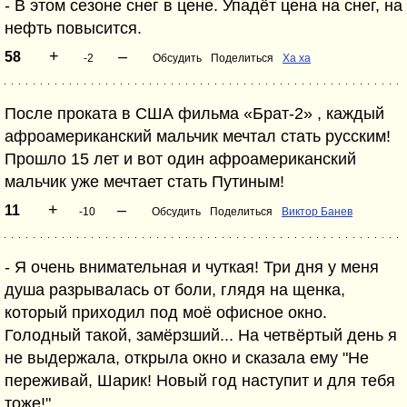
- В этом сезоне снег в цене. Упадёт цена на снег, на
нефть повысится.
+
–
58
-2
Обсудить
Поделиться
Ха ха
После проката в США фильма «Брат-2» , каждый
афроамериканский мальчик мечтал стать русским!
Прошло 15 лет и вот один афроамериканский
мальчик уже мечтает стать Путиным!
+
–
11
-10
Обсудить
Поделиться
Виктор Банев
- Я очень внимательная и чуткая! Три дня у меня
душа разрывалась от боли, глядя на щенка,
который приходил под моё офисное окно.
Голодный такой, замёрзший... На четвёртый день я
не выдержала, открыла окно и сказала ему "Не
переживай, Шарик! Новый год наступит и для тебя
тоже!"