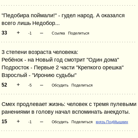
"Педобира поймали!" - гудел народ. А оказался
всего лишь Недобор...
+
–
33
-1
Ссылка
Поделиться
3 степени возраста человека:
Ребёнок - на Новый год смотрит "Один дома"
Подросток - Первые 2 части "Крепкого орешка"
Взрослый - "Иронию судьбы"
+
–
52
-5
Обсудить
Поделиться
Смех продлевает жизнь: человек с тремя пулевыми
ранениями в голову начал вспоминать анекдоты.
+
–
15
-1
Обсудить
Поделиться
князь ПодМышкин