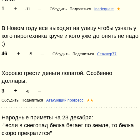
+
–
1
-11
Обсудить
Поделиться
inadequate
★
В Новом году все выходят на улицу чтобы узнать у
кого пиротехника круче и кого уже догонять не надо
:)
+
–
46
-5
Обсудить
Поделиться
Сталкер77
Хорошо грести деньги лопатой. Особенно
доллары.
+
–
3
-8
Обсудить
Поделиться
Атакующий прогресс
★★
Народные приметы на 23 декабря:
-"если в снегопад белка бегает по земле, то белка
скоро прекратится"