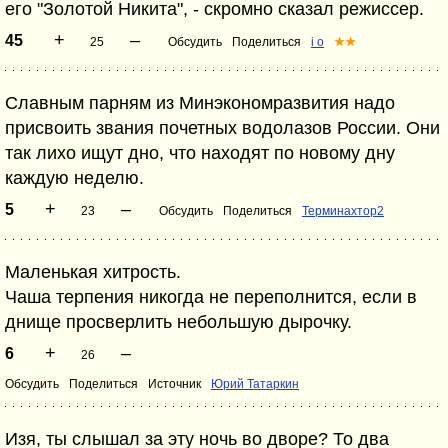
его "Золотой Никита", - скромно сказал режиссер.
+
–
45
25
Обсудить
Поделиться
i o
★★
Славным парням из Минэкономразвития надо
присвоить звания почетных водолазов России. Они
так лихо ищут дно, что находят по новому дну
каждую неделю.
+
–
5
23
Обсудить
Поделиться
Терминахтор2
Маленькая хитрость.
Чаша терпения никогда не переполнится, если в
днище просверлить небольшую дырочку.
+
–
6
26
Обсудить
Поделиться
Источник
Юрий Татаркин
Изя, ты слышал за эту ночь во дворе? То два