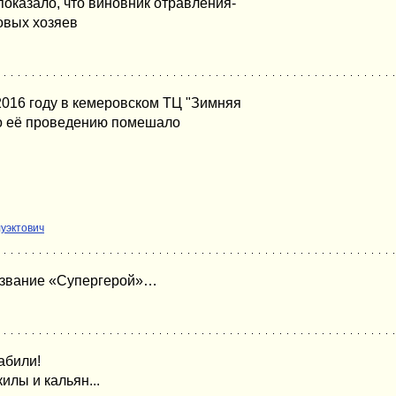
оказало, что виновник отравления-
овых хозяев
 2016 году в кемеровском ТЦ "Зимняя
но её проведению помешало
уэктович
 звание «Супергерой»…
забили!
илы и кальян...