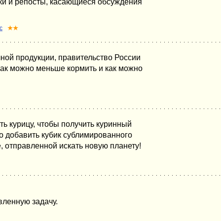
айки и репосты, касающиеся обсуждения
с
★★
ой продукции, правительство России
как можно меньше кормить и как можно
ь курицу, чтобы получить куринный
мо добавить кубик сублимированного
е, отправленной искать новую планету!
вленную задачу.