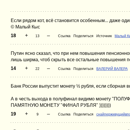
Если рядом кот, всё становится особенным... даже оди
© Малый Кыс
+
–
18
13
Ссылка
Поделиться
Источник
Малый К
Путин ясно сказал, что при нем повышения пенсионного
лишь ширма, чтоб скрыть все остальные повышения п
+
–
14
22
Ссылка
Поделиться
ВАЛЕРИЙ ВАЛЕРА
Банк России выпустит монету ½ рубля, если сборная 
А в честь выхода в полуфинал видимо монету "
ПАМЯТНУЮ МОНЕТУ "ФИНАЛ РУБЛЯ" ))))))))
+
–
19
9
Ссылка
Поделиться
снайперживущийвп