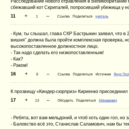
Расследование нового отравления в Великобритании п
сбежавший кот Скрипалей, попросивший убежища у н
+
–
11
1
Ссылка
Поделиться
учитель
- Кум, ты слышал, глава СКР Бастрыкин заявил, что в
вишня" должна была пройти комплексная проверка, 
высокопоставленное должностное лицо.
- Так надо сделать его низкопоставленным!
- Как?
- Раком!
+
–
16
6
Ссылка
Поделиться
Источник
Янус Пол
К прозвищу «Киндер-сюрприз» Кириенко присоединил
+
–
17
13
Обсудить
Поделиться
Абрамович
- Ребята, вот вам мельдоний, и чтоб хоть один гол, но 
- Баловство всё это, Станислав Саламович, нам бы тек