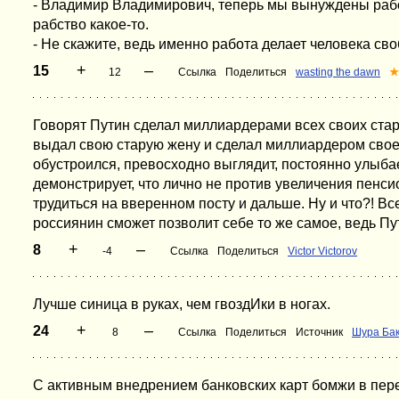
- Владимир Владимирович, теперь мы вынуждены работ
рабство какое-то.
- Не скажите, ведь именно работа делает человека с
+
–
15
12
Ссылка
Поделиться
wasting the dawn
★
Говорят Путин сделал миллиардерами всех своих стар
выдал свою старую жену и сделал миллиардером своег
обустроился, превосходно выглядит, постоянно улыб
демонстрирует, что лично не против увеличения пенси
трудиться на вверенном посту и дальше. Ну и что?! В
россиянин сможет позволит себе то же самое, ведь Пу
+
–
8
-4
Ссылка
Поделиться
Victor Victorov
Лучше синица в руках, чем гвоздИки в ногах.
+
–
24
8
Ссылка
Поделиться
Источник
Шура Ба
С активным внедрением банковских карт бомжи в пере