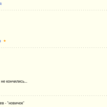
ёр
g
★
 не кончились...
ев - "новичок"