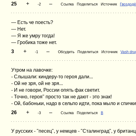
+
–
25
-2
Ссылка
Поделиться
Источник
Гвоздод
— Есть че поесть?
— Нет.
— Я же умру тогда!
— Гробика тоже нет.
+
–
3
-1
Обсудить
Поделиться
Источник
Vash dru
Утром на лавочке:
- Слышали: киндеру-то героя дали...
- Ой не зря, ой не зря...
- И не говори, России опять фак светит.
- Точно, героя" просто так не дают - это знак!
- Ой, бабоньки, надо в сельпо идти, пока мыло и спички
+
–
26
-3
Ссылка
Поделиться
В
У русских - "песец", у немцев - "Сталинград", у британц