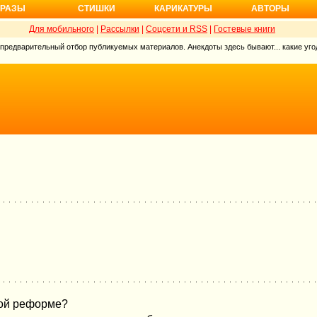
РАЗЫ
СТИШКИ
КАРИКАТУРЫ
АВТОРЫ
Для мобильного
|
Рассылки
|
Соцсети и RSS
|
Гостевые книги
 предварительный отбор публикуемых материалов. Анекдоты здесь бывают... какие угод
ной реформе?