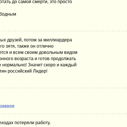
ать до самой смерти, это просто
вободным
ых друзей, потом за миллиардера
о зятя, также он отлично
ается и всем своим довольным видом
онного возраста и готов продолжать
се нормально! Значит скоро и каждый
тин российский Лидер!
клажанов
ходах потеряли работу.