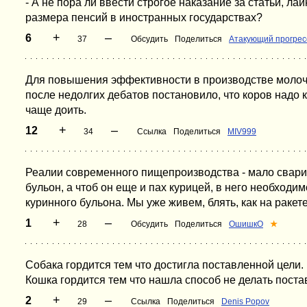
- А не пора ли ввести строгое наказание за статьи, л
размера пенсий в иностранных государствах?
+
–
6
37
Обсудить
Поделиться
Атакующий прогрес
Для повышения эффективности в производстве молочн
после недолгих дебатов постановило, что коров надо 
чаще доить.
+
–
12
34
Ссылка
Поделиться
MIV999
Реалии современного пищепроизводства - мало сварит
бульон, а чтоб он еще и пах курицей, в него необходи
куринного бульона. Мы уже живем, блять, как на ракет
+
–
1
28
Обсудить
Поделиться
ОшишкО
★
Собака гордится тем что достигла поставленной цели.
Кошка гордится тем что нашла способ не делать поста
+
–
2
29
Ссылка
Поделиться
Denis Popov