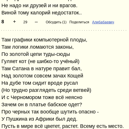
Не надо ни друзей и ни врагов.
Виной тому калорий недостаток..
+
–
8
29
Обсудить (1)
Поделиться
Алибабаевич
Там графики компьютерной плоды,
Там логики ломаются законы,
По золотой цепи туды-сюды
Гуляет кот (не шибко-то учёный)
Там Сатана в натуре правит бал,
Над золотом совсем зачах Кощей
На дубе том сидит вроде русал
(Но трудно разглядеть среди ветвей)
И с Черномором тоже всё неясно
Зачем он в платье бабское одет?
Про черных так вообще шутить опасно -
У Пушкина из Африки был дед.
Пусть в мире всё цветет, растет. Всему есть место.