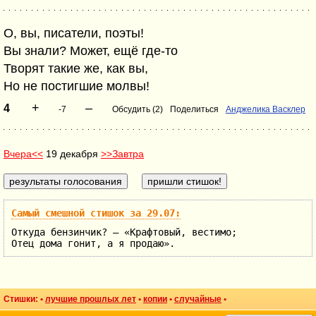
О, вы, писатели, поэты!
Вы знали? Может, ещё где-то
Творят такие же, как вы,
Но не постигшие молвы!
+
–
4
-7
Обсудить (2)
Поделиться
Анджелика Васклер
Вчера<<
19 декабря
>>Завтра
Самый смешной стишок за 29.07:
Откуда бензинчик? — «Крафтовый, вестимо;
Отец дома гонит, а я продаю».
Стишки: •
лучшие прошлых лет
•
копии
•
случайные
•