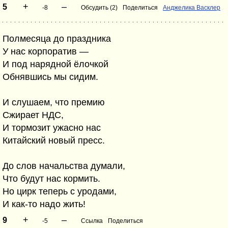
+
–
5
-8
Обсудить (2)
Поделиться
Анджелика Васклер
Полмесяца до праздника
У нас корпоратив —
И под нарядной ёлочкой
Обнявшись мы сидим.
И слушаем, что премию
Сжирает НДС,
И тормозит ужасно нас
Китайский новый пресс.
До слов начальства думали,
Что будут нас кормить.
Но цирк теперь с уродами,
И как-то надо жить!
+
–
9
-5
Ссылка
Поделиться