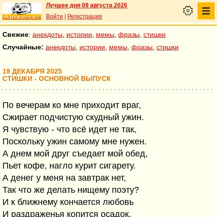
Лучшее дня 09 августа 2026
Войти
|
Регистрация
Свежие
:
анекдоты
,
истории
,
мемы
,
фразы
,
стишки
Случайные:
анекдоты
,
истории
,
мемы
,
фразы
,
стишки
19 ДЕКАБРЯ 2025
СТИШКИ - ОСНОВНОЙ ВЫПУСК
По вечерам ко мне приходит враг,
Сжирает подчистую скудный ужин.
Я чувствую - что всё идет не так,
Поскольку ужин самому мне нужен.
А днем мой друг съедает мой обед,
Пьет кофе, нагло курит сигарету.
А денег у меня на завтрак нет,
Так что же делать нищему поэту?
И к ближнему кончается любовь
И раздраженья копится осадок.