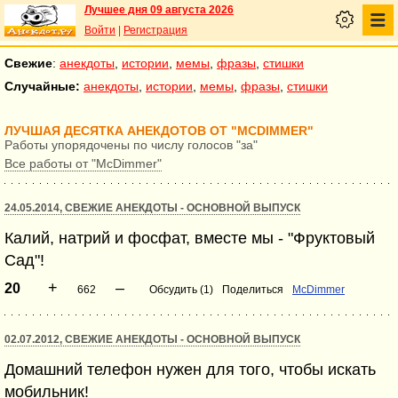
Лучшее дня 09 августа 2026
Войти
|
Регистрация
Свежие
:
анекдоты
,
истории
,
мемы
,
фразы
,
стишки
Случайные:
анекдоты
,
истории
,
мемы
,
фразы
,
стишки
ЛУЧШАЯ ДЕСЯТКА АНЕКДОТОВ ОТ "MCDIMMER"
Работы упорядочены по числу голосов "за"
Все работы от "McDimmer"
24.05.2014, СВЕЖИЕ АНЕКДОТЫ - ОСНОВНОЙ ВЫПУСК
Калий, натрий и фосфат, вместе мы - "Фруктовый
Сад"!
+
–
20
662
Обсудить (1)
Поделиться
McDimmer
02.07.2012, СВЕЖИЕ АНЕКДОТЫ - ОСНОВНОЙ ВЫПУСК
Домашний телефон нужен для того, чтобы искать
мобильник!