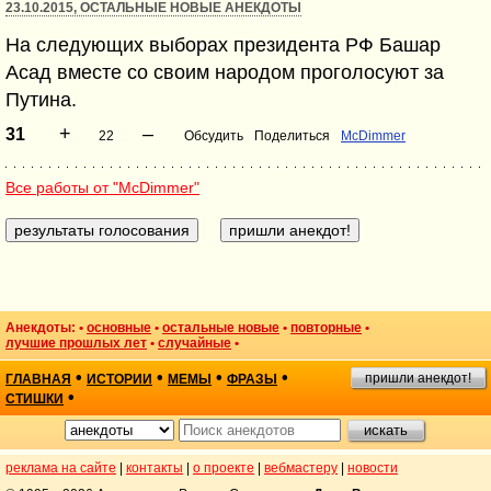
23.10.2015, ОСТАЛЬНЫЕ НОВЫЕ АНЕКДОТЫ
На следующих выборах президента РФ Башар
Асад вместе со своим народом проголосуют за
Путина.
+
–
31
22
Обсудить
Поделиться
McDimmer
Все работы от "McDimmer"
Анекдоты: •
основные
•
остальные новые
•
повторные
•
лучшие прошлых лет
•
случайные
•
•
•
•
•
пришли анекдот!
ГЛАВНАЯ
ИСТОРИИ
МЕМЫ
ФРАЗЫ
•
СТИШКИ
реклама на сайте
|
контакты
|
о проекте
|
вебмастеру
|
новости