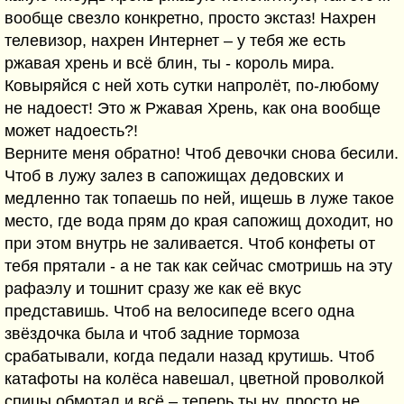
вообще свезло конкретно, просто экстаз! Нахрен
телевизор, нахрен Интернет – у тебя же есть
ржавая хрень и всё блин, ты - король мира.
Ковыряйся с ней хоть сутки напролёт, по-любому
не надоест! Это ж Ржавая Хрень, как она вообще
может надоесть?!
Верните меня обратно! Чтоб девочки снова бесили.
Чтоб в лужу залез в сапожищах дедовских и
медленно так топаешь по ней, ищешь в луже такое
место, где вода прям до края сапожищ доходит, но
при этом внутрь не заливается. Чтоб конфеты от
тебя прятали - а не так как сейчас смотришь на эту
рафаэлу и тошнит сразу же как её вкус
представишь. Чтоб на велосипеде всего одна
звёздочка была и чтоб задние тормоза
срабатывали, когда педали назад крутишь. Чтоб
катафоты на колёса навешал, цветной проволкой
спицы обмотал и всё – теперь ты ну, просто не