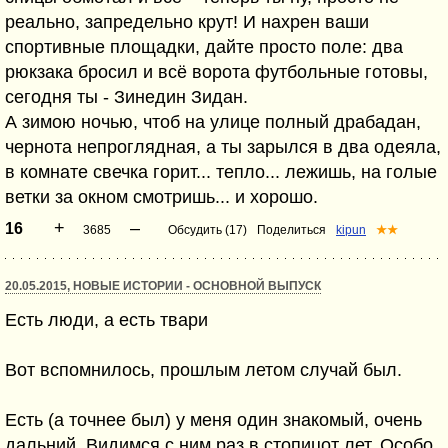
реально, запредельно крут! И нахрен ваши
спортивные площадки, дайте просто поле: два
рюкзака бросил и всё ворота футбольные готовы,
сегодня ты - Зинедин Зидан.
А зимою ночью, чтоб на улице полный драбадан,
чернота непроглядная, а ты зарылся в два одеяла,
в комнате свечка горит... тепло... лежишь, на голые
ветки за окном смотришь... и хорошо.
+
–
16
3685
Обсудить (17)
Поделиться
kipun
★★
20.05.2015, НОВЫЕ ИСТОРИИ - ОСНОВНОЙ ВЫПУСК
Есть люди, а есть твари
Вот вспомнилось, прошлым летом случай был.
Есть (а точнее был) у меня один знакомый, очень
дальний. Видимся с ним раз в стопицот лет. Особо