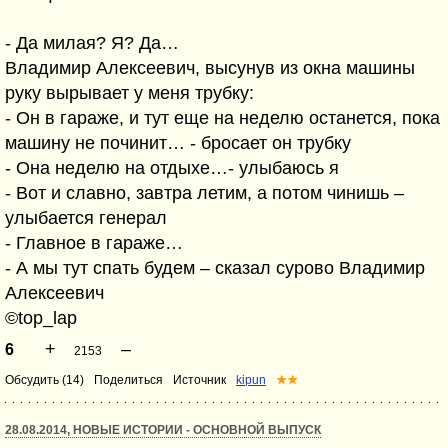
- Да милая? Я? Да…
Владимир Алексеевич, высунув из окна машины
руку вырывает у меня трубку:
- Он в гараже, и тут еще на неделю останется, пока
машину не починит… - бросает он трубку
- Она неделю на отдыхе…- улыбаюсь я
- Вот и славно, завтра летим, а потом чинишь –
улыбается генерал
- Главное в гараже…
- А мы тут спать будем – сказал сурово Владимир
Алексеевич
©top_lap
+
–
6
2153
Обсудить (14)
Поделиться
Источник
kipun
★★
28.08.2014, НОВЫЕ ИСТОРИИ - ОСНОВНОЙ ВЫПУСК