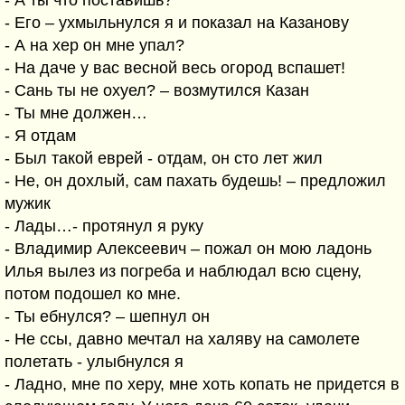
- А ты что поставишь?
- Его – ухмыльнулся я и показал на Казанову
- А на хер он мне упал?
- На даче у вас весной весь огород вспашет!
- Сань ты не охуел? – возмутился Казан
- Ты мне должен…
- Я отдам
- Был такой еврей - отдам, он сто лет жил
- Не, он дохлый, сам пахать будешь! – предложил
мужик
- Лады…- протянул я руку
- Владимир Алексеевич – пожал он мою ладонь
Илья вылез из погреба и наблюдал всю сцену,
потом подошел ко мне.
- Ты ебнулся? – шепнул он
- Не ссы, давно мечтал на халяву на самолете
полетать - улыбнулся я
- Ладно, мне по херу, мне хоть копать не придется в