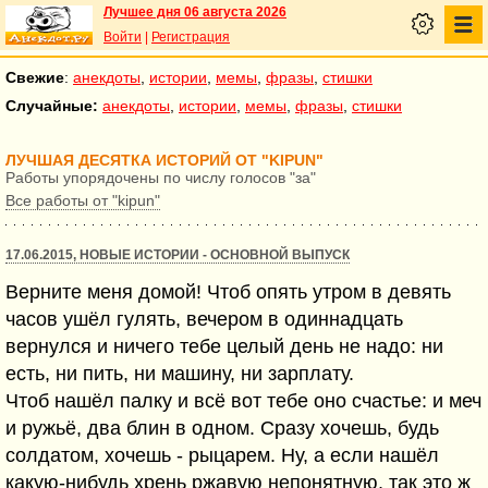
Лучшее дня 06 августа 2026
Войти
|
Регистрация
Свежие
:
анекдоты
,
истории
,
мемы
,
фразы
,
стишки
Случайные:
анекдоты
,
истории
,
мемы
,
фразы
,
стишки
ЛУЧШАЯ ДЕСЯТКА ИСТОРИЙ ОТ "KIPUN"
Работы упорядочены по числу голосов "за"
Все работы от "kipun"
17.06.2015, НОВЫЕ ИСТОРИИ - ОСНОВНОЙ ВЫПУСК
Верните меня домой! Чтоб опять утром в девять
часов ушёл гулять, вечером в одиннадцать
вернулся и ничего тебе целый день не надо: ни
есть, ни пить, ни машину, ни зарплату.
Чтоб нашёл палку и всё вот тебе оно счастье: и меч
и ружьё, два блин в одном. Сразу хочешь, будь
солдатом, хочешь - рыцарем. Ну, а если нашёл
какую-нибудь хрень ржавую непонятную, так это ж