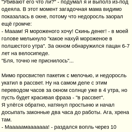
"Убивают его что ли?" - подумал я и выполз из-под
одеяла. В этот момент загадочная мама видимо
показалась в окне, потому что недоросль заорал
ещё громче:
- Мааам! Я мороженого хочу! Скинь денег! - в моей
голове мелькнуло "какое нахуй мороженое в
полшестого утра". За окном обнаружился пацан 6-7
лет на велосипеде.
"Бля, точно не приснилось"...
Мимо просвистел пакетик с мелочью, и недоросль
укатил в рассвет. Ну на самом деле с этим
переводом часов за окном солнце уже в 4 утра, но
пусть будет красивая фраза - "в рассвет".
Я улёгся обратно, натянул простыню и начал
досыпать законные два часа до работы. Ага, хрена
там.
- Мааааамааааааа! - раздался вопль через 10