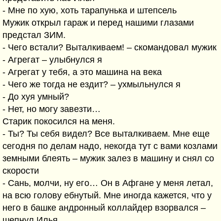
- Мне по хую, хоть тарапунька и штепсель
Мужик открыл гараж и перед нашими глазами
предстал ЗИМ.
- Чего встали? Выталкиваем! – скомандовал мужик
- Агрегат – улыбнулся я
- Агрегат у тебя, а это машина на века
- Чего же тогда не ездит? – ухмыльнулся я
- До хуя умный?
- Нет, но могу завезти…
Старик покосился на меня.
- Ты? Ты себя видел? Все выталкиваем. Мне еще
сегодня по делам надо, некогда тут с вами козлами
земными блеять – мужик залез в машину и снял со
скорости
- Сань, молчи, ну его… Он в Афгане у меня летал,
на всю голову ебнутый. Мне иногда кажется, что у
него в башке андронный коллайдер взорвался –
шепнул Илья