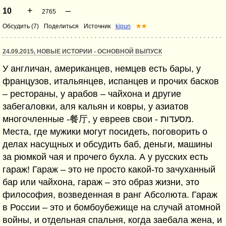
+
–
10
2765
Обсудить (7)
Поделиться
Источник
kipun
★★
24.09.2015, НОВЫЕ ИСТОРИИ - ОСНОВНОЙ ВЫПУСК
У англичан, американцев, немцев есть бары, у
французов, итальянцев, испанцев и прочих басков
– рестораны, у арабов – чайхона и другие
забегаловки, аля кальян и ковры, у азиатов
многочленные -餐厅, у евреев свои - מסעדות.
Места, где мужики могут посидеть, поговорить о
делах насущных и обсудить баб, деньги, машины
за рюмкой чая и прочего бухла. А у русских есть
гараж! Гараж – это не просто какой-то зачуханный
бар или чайхона, гараж – это образ жизни, это
философия, возведенная в ранг Абсолюта. Гараж
в России – это и бомбоубежище на случай атомной
войны, и отдельная спальня, когда заебала жена, и