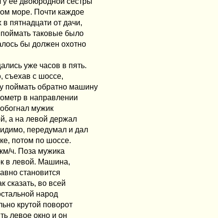
л у ее двоюродной сестры
ком море. Почти каждое
 в пятнадцати от дачи,
м поймать таковые было
алось бы должен охотно
ались уже часов в пять.
, съехав с шоссе,
зу поймать обратно машину
лометр в направлении
 обогнал мужик
й, а на левой держал
видимо, передумал и дал
ке, потом по шоссе.
 км/ч. Поза мужика
ок в левой. Машина,
равно становится
к сказать, во всей
 остальной народ
льно крутой поворот
ть левое окно и он