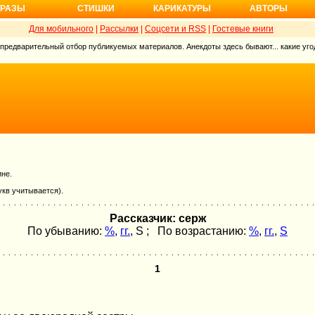
РАЗЫ
СТИШКИ
КАРИКАТУРЫ
АВТОРЫ
Для мобильного
|
Рассылки
|
Соцсети и RSS
|
Гостевые книги
 предварительный отбор публикуемых материалов. Анекдоты здесь бывают... какие угод
ине.
укв учитывается).
Рассказчик: серж
По убыванию:
%
,
гг.
,
S
; По возрастанию:
%
,
гг.
,
S
1