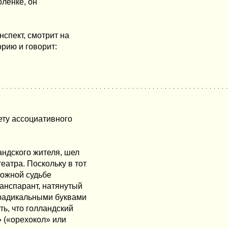
оленке, он
нспект, смотрит на
рию и говорит:
ету ассоциативного
андского жителя, шел
еатра. Поскольку в тот
ложной судьбе
ранспарант, натянутый
 радикальными буквами
ть, что голландский
» («орехокол» или