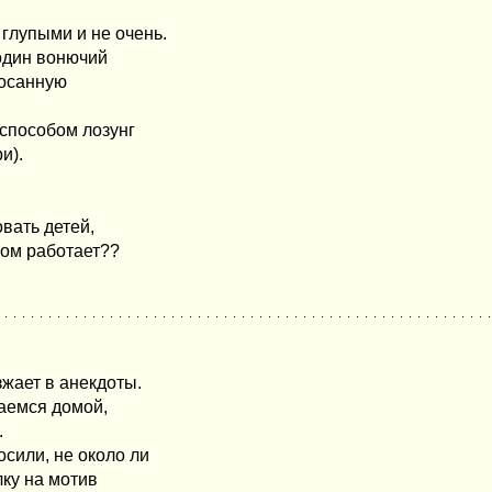
глупыми и не очень.
один вонючий
сосанную
способом лозунг
и).
вать детей,
ом работает??
зжает в анекдоты.
раемся домой,
.
сили, не около ли
лку на мотив