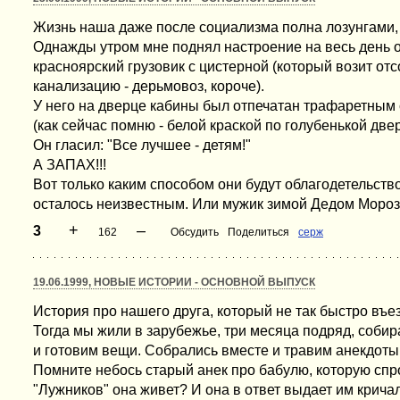
Жизнь наша даже после социализма полна лозунгами, 
Однажды утром мне поднял настроение на весь день 
красноярский грузовик с цистерной (который возит от
канализацию - дерьмовоз, короче).
У него на дверце кабины был отпечатан трафаретным 
(как сейчас помню - белой краской по голубенькой двер
Он гласил: "Все лучшее - детям!"
А ЗАПАХ!!!
Вот только каким способом они будут облагодетельство
осталось неизвестным. Или мужик зимой Дедом Мороз
+
–
3
162
Обсудить
Поделиться
серж
19.06.1999, НОВЫЕ ИСТОРИИ - ОСНОВНОЙ ВЫПУСК
История про нашего друга, который не так быстро въе
Тогда мы жили в зарубежье, три месяца подряд, соби
и готовим вещи. Собрались вместе и травим анекдоты
Помните небось старый анек про бабулю, которую спро
"Лужников" она живет? И она в ответ выдает им крича