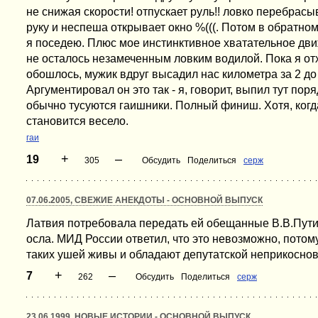
не снижая скорости! отпускает руль!! ловко перебрас
руку и неспеша открывает окно %(((. Потом в обратном
я поседею. Плюс мое инстинктивное хватательное дви
не осталось незамеченным ловким водилой. Пока я отхо
обошлось, мужик вдруг высадил нас километра за 2 до
Аргументировал он это так - я, говорит, выпил тут пор
обычно тусуются гаишники. Полный финиш. Хотя, когд
становится весело.
гаи
+
–
19
305
Обсудить
Поделиться
серж
07.06.2005, СВЕЖИЕ АНЕКДОТЫ - ОСНОВНОЙ ВЫПУСК
Латвия потребовала передать ей обещанные В.В.Пут
осла. МИД России ответил, что это невозможно, потому
таких ушей живы и обладают депутатской неприкосно
+
–
7
262
Обсудить
Поделиться
серж
23.06.1999, НОВЫЕ ИСТОРИИ - ОСНОВНОЙ ВЫПУСК