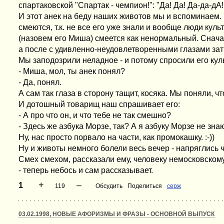
спартаковской "Спартак - чемпион!": "Да! Да! Да-да-дА!
И этот анек на беду наших животов мы и вспоминаем.
смеются, т.к. не все его уже знали и вообще люди куль
(назовем его Миша) смеется как ненормальный. Снача
а после с удивленно-неудовлетворенными глазами зат
Мы заподозрили неладное - и потому спросили его кул
- Миша, мол, ты анек понял?
- Да, понял.
А сам так глаза в сторону тащит, косяка. Мы поняли, что
И дотошный товарищ наш спрашивает его:
- А про что он, и что тебе не так смешно?
- Здесь же азбука Морзе, так? А я азбуку Морзе не зна
Ну, нас просто порвало на части, как промокашку. :-))
Ну и животы немного болели весь вечер - напряглись ч
Смех смехом, рассказали ему, человеку немосковскому
- теперь небось и сам рассказывает.
+
–
1
119
Обсудить
Поделиться
серж
03.02.1998, НОВЫЕ АФОРИЗМЫ И ФРАЗЫ - ОСНОВНОЙ ВЫПУСК