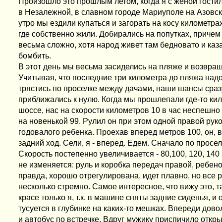
Произошло это прошлым летом, когда я с женой гости
в Незалежной, в славном городе Мариуполе на Азовс
утро мы ездили купаться и загорать на косу километрах
где собственно жили. Добирались на попутках, приче
весьма сложно, хотя народ живет там бедновато и каз
бомбить.
В этот день мы весьма засиделись на пляже и возвращ
Учитывая, что последние три километра до пляжа надо
трястись по проселке между дачами, наши шансы сра
приближались к нулю. Когда мы прошлепали где-то ки
шоссе, нас на скорости километров 10 в час неспешно
на новенькой 99. Рулил он при этом одной правой руко
годовалого ребенка. Проехав вперед метров 100, он, 
задний ход. Сели, я - вперед. Едем. Сначало по просел
Скорость постепенно увеличивается - 80,100, 120, 140
не изменяется: руль и коробка передач правой, ребен
правда, хорошо отрегулирована, идет плавно, но все 
несколько стремно. Самое интересное, что вижу это, та
красе только я, т.к. в машине сняты задние сиденья, и
тусуется в глубинке на каких-то мешках. Впереди дово
и автобус по встречке. Вдруг мужику приспичило откры