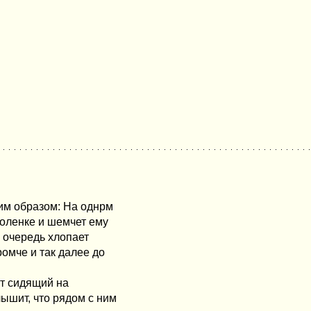
щим образом: На однрм
коленке и шемчет ему
ою очередь хлопает
ромче и так далее до
ент сидящий на
ышит, что рядом с ним