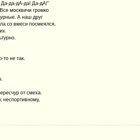
 Да-да-дА-да! Да-дА!"
 Все москвичи громко
турные. А наш друг
ла со вмеси посмеялся,
их.
ьтурно.
-то не так.
ю.
ересчур от смеха.
, неспортивному,