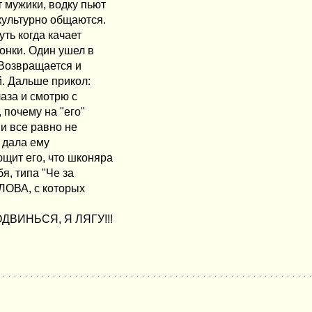
 мужики, водку пьют
 культурно общаются.
уть когда качает
конки. Один ушел в
. Возвращается и
й. Дальше прикол:
аза и смотрю с
, почему на "его"
 и все равно не
а дала ему
ющит его, что шконяра
я, типа "Че за
СЛОВА, с которых
ОДВИНЬСЯ, Я ЛЯГУ!!!