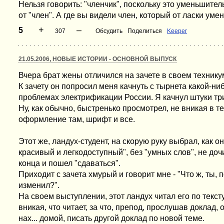
Нельзя говорить: "членчик", поскольку это уменьшите
от "член". А где вы видели член, который от ласки ум
+
–
5
307
Обсудить
Поделиться
Keeper
21.05.2006, НОВЫЕ ИСТОРИИ - ОСНОВНОЙ ВЫПУСК
Вчера брат жены отличился на зачете в своем технику
К зачету он попросил меня качнуть с тырнета какой-ни
проблемах электрификации России. Я качнул штуки три
Ну, как обычно, быстренько просмотрел, не вникая в тек
оформление там, шрифт и все.
Этот же, ландух-студент, на скорую руку выбрал, как он
красивый и легкодоступный", без "умных слов", не доч
конца и пошел "сдаваться".
Приходит с зачета хмурый и говорит мне - "Что ж, ты,
изменил?".
На своем выступлении, этот ландух читал его по тексту
вникая, что читает, за что, препод, прослушав доклад, 
нах... домой, писать другой доклад по новой теме.