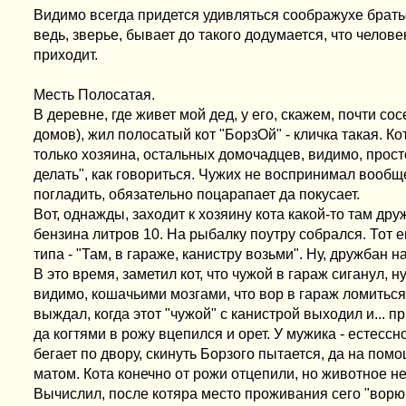
Видимо всегда придется удивляться соображухе брат
ведь, зверье, бывает до такого додумается, что челове
приходит.
Месть Полосатая.
В деревне, где живет мой дед, у его, скажем, почти сос
домов), жил полосатый кот "БорзОй" - кличка такая. К
только хозяина, остальных домочадцев, видимо, прост
делать", как говориться. Чужих не воспринимал вообще
погладить, обязательно поцарапает да покусает.
Вот, однажды, заходит к хозяину кота какой-то там дру
бензина литров 10. На рыбалку поутру собрался. Тот 
типа - "Там, в гараже, канистру возьми". Ну, дружбан 
В это время, заметил кот, что чужой в гараж сиганул, н
видимо, кошачьими мозгами, что вор в гараж ломиться
выждал, когда этот "чужой" с канистрой выходил и... пр
да когтями в рожу вцепился и орет. У мужика - естессн
бегает по двору, скинуть Борзого пытается, да на пом
матом. Кота конечно от рожи отцепили, но животное не
Вычислил, после котяра место проживания сего "ворюг