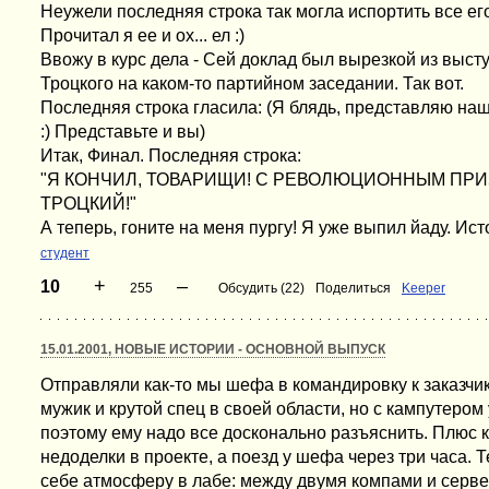
Неужели последняя строка так могла испортить все е
Прочитал я ее и ох... ел :)
Ввожу в курс дела - Сей доклад был вырезкой из высту
Троцкого на каком-то партийном заседании. Так вот.
Последняя строка гласила: (Я блядь, представляю наш
:) Представьте и вы)
Итак, Финал. Последняя строка:
"Я КОНЧИЛ, ТОВАРИЩИ! С РЕВОЛЮЦИОННЫМ ПРИ
ТРОЦКИЙ!"
А теперь, гоните на меня пургу! Я уже выпил йаду. Ист
студент
+
–
10
255
Обсудить (22)
Поделиться
Keeper
15.01.2001, НОВЫЕ ИСТОРИИ - ОСНОВНОЙ ВЫПУСК
Отправляли как-то мы шефа в командировку к заказчи
мужик и крутой спец в своей области, но с кампутером 
поэтому ему надо все досконально разъяснить. Плюс к
недоделки в проекте, а поезд у шефа через три часа. 
себе атмосферу в лабе: между двумя компами и серв