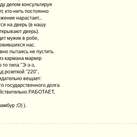
ду делом консультируя
т, кто-нить постоянно
жение нарастает...
ся на дверь (в нашу
открывают дверь).
ит мужик в робе,
новившихся нас.
но пытаясь не пустить
 из кармана маркер
 то типа "Э-э-э,
ад розеткой "220",
идательно вещает:
о государственного долга
действительно РАБОТАЕТ,
амбур ;О) ).