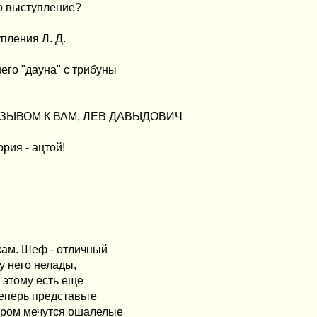
го выступление?
пления Л. Д.
его "дауна" с трибуны
ЗЫВОМ К ВАМ, ЛЕВ ДАВЫДОВИЧ
ория - ацтой!
кам. Шеф - отличный
у него нелады,
 этому есть еще
Теперь представьте
ером мечутся ошалелые