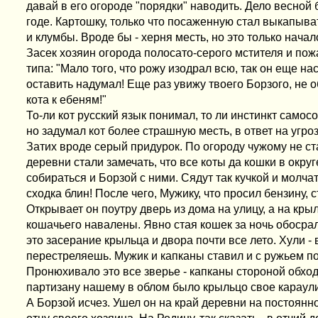
давай в его огороде "порядки" наводить. Дело весной
годе. Картошку, только что посаженную стал выкапыват
и клумбы. Вроде бы - херня месть, но это только начал
Засек хозяин огорода полосато-серого мстителя и пож
типа: "Мало того, что рожу изодрал всю, так он еще на
оставить надумал! Еще раз увижу твоего Борзого, не о
кота к ебеням!"
То-ли кот русский язык понимал, то ли инстинкт самос
но задумал кот более страшную месть, в ответ на угроз
Затих вроде серый придурок. По огороду чужому не ст
деревни стали замечать, что все коты да кошки в окру
собираться и Борзой с ними. Сядут так кучкой и молча
сходка блин! После чего, Мужику, что просил бензину, 
Открывает он поутру дверь из дома на улицу, а на кры
кошачьего навалены. Явно стая кошек за ночь обосра
это засерание крыльца и двора почти все лето. Хули - 
перестреляешь. Мужик и капканы ставил и с ружьем по
Пронюхивало это все зверье - капканы стороной обходи
партизану нашему в облом было крыльцо свое караули
А Борзой исчез. Ушел он на край деревни на постоянн