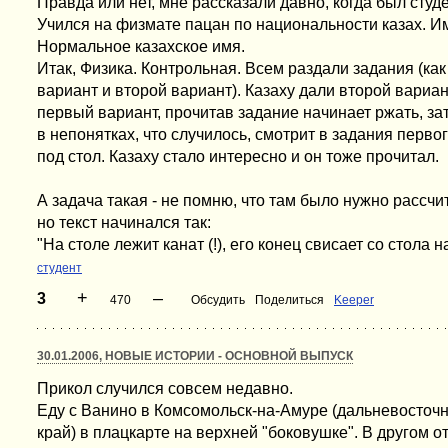
Правда или нет, мне рассказали давно, когда был студ
Учился на физмате пацан по национальности казах. Им
Нормальное казахское имя.
Итак, Физика. Контрольная. Всем раздали задания (как
вариант и второй вариант). Казаху дали второй вариант
первый вариант, прочитав задание начинает ржать, зат
в непонятках, что случилось, смотрит в задания первог
под стол. Казаху стало интересно и он тоже прочитал.
А задача такая - не помню, что там было нужно рассчи
но текст начинался так:
"На столе лежит канат (!), его конец свисает со стола н
студент
+
–
3
470
Обсудить
Поделиться
Keeper
30.01.2006, НОВЫЕ ИСТОРИИ - ОСНОВНОЙ ВЫПУСК
Прикол случился совсем недавно.
Еду с Ванино в Комсомольск-на-Амуре (дальневосточн
край) в плацкарте на верхней "боковушке". В другом о