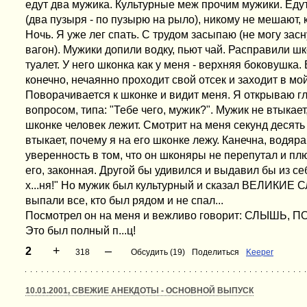
едут два мужика. Культурные меж прочим мужики. Едут
(два пузыря - по пузырю на рыло), никому не мешают,
Ночь. Я уже лег спать. С трудом засыпаю (не могу засн
вагон). Мужики допили водку, пьют чай. Расправили ш
туалет. У него шконка как у меня - верхняя боковушка
конечно, нечаянно проходит свой отсек и заходит в мо
Поворачивается к шконке и видит меня. Я открываю гл
вопросом, типа: "Тебе чего, мужик?". Мужик не втыкает
шконке человек лежит. Смотрит на меня секунд десять
втыкает, почему я на его шконке лежу. Канечна, водяр
уверенность в том, что он шконяры не перепутал и пл
его, законная. Другой бы удивился и выдавил бы из себ
х...ня!" Но мужик был культурный и сказал ВЕЛИКИЕ 
выпали все, кто был рядом и не спал...
Посмотрел он на меня и вежливо говорит: СЛЫШЬ, П
Это был полный п...ц!
+
–
2
318
Обсудить (19)
Поделиться
Keeper
10.01.2001, СВЕЖИЕ АНЕКДОТЫ - ОСНОВНОЙ ВЫПУСК