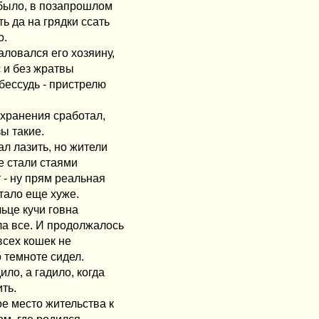
 было, в позапрошлом
ь да на грядки ссать
о.
аловался его хозяину,
с и без жратвы
бессудь - пристрелю
охранения сработал,
ы такие.
ал лазить, но жители
ге стали стаями
т - ну прям реальная
стало еще хуже.
льце кучи говна
ла все. И продолжалось
всех кошек не
 темноте сидел.
ло, а гадило, когда
ть.
ое место жительства к