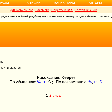
РАЗЫ
СТИШКИ
КАРИКАТУРЫ
АВТОРЫ
Для мобильного
|
Рассылки
|
Соцсети и RSS
|
Гостевые книги
 предварительный отбор публикуемых материалов. Анекдоты здесь бывают... какие угод
ине.
укв учитывается).
Рассказчик: Keeper
По убыванию:
%
,
гг.
,
S
; По возрастанию:
%
,
гг.
,
S
1
2
след. →