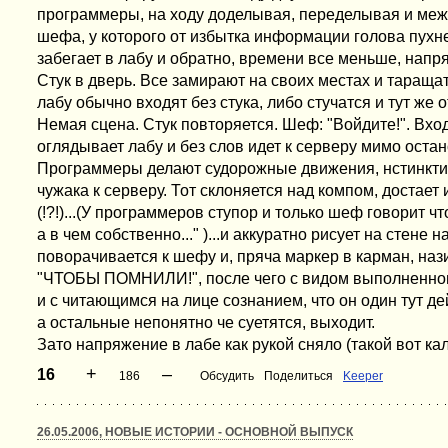
программеры, на ходу доделывая, переделывая и меж
шефа, у которого от избытка информации голова пухне
забегает в лабу и обратно, времени все меньше, напря
Стук в дверь. Все замирают на своих местах и таращат
лабу обычно входят без стука, либо стучатся и тут же 
Немая сцена. Стук повторяется. Шеф: "Войдите!". Вход
оглядывает лабу и без слов идет к серверу мимо оста
Программеры делают судорожные движения, нстинктив
чужака к серверу. Тот склоняется над компом, достает
(!?!)...(У программеров ступор и только шеф говорит что
а в чем собственно..." )...и аккуратно рисует на стене н
поворачивается к шефу и, пряча маркер в карман, наз
"ЧТОБЫ ПОМНИЛИ!", после чего с видом выполненног
и с читающимся на лице сознанием, что он один тут 
а остальные непонятно че суетятся, выходит.
Зато напряжение в лабе как рукой сняло (такой вот кал
+
–
16
186
Обсудить
Поделиться
Keeper
26.05.2006, НОВЫЕ ИСТОРИИ - ОСНОВНОЙ ВЫПУСК