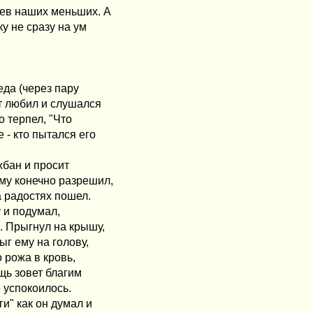
ьев наших меньших. А
ку не сразу на ум
еда (через пару
от любил и слушался
о терпел, "Что
 - кто пытался его
жбан и просит
ему конечно разрешил,
на радостях пошел.
у и подумал,
. Прыгнул на крышу,
ыг ему на голову,
о рожа в кровь,
ощь зовет благим
 успокоилось.
и" как он думал и