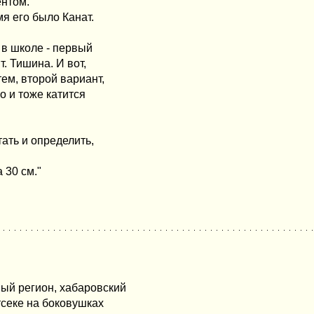
ентом.
я его было Канат.
 в школе - первый
. Тишина. И вот,
ем, второй вариант,
о и тоже катится
тать и определить,
а 30 см."
ый регион, хабаровский
тсеке на боковушках