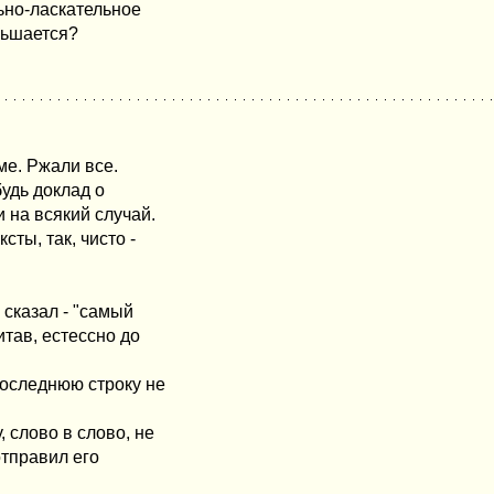
льно-ласкательное
еньшается?
ме. Ржали все.
будь доклад о
 на всякий случай.
сты, так, чисто -
 сказал - "самый
итав, естессно до
 последнюю строку не
, слово в слово, не
отправил его