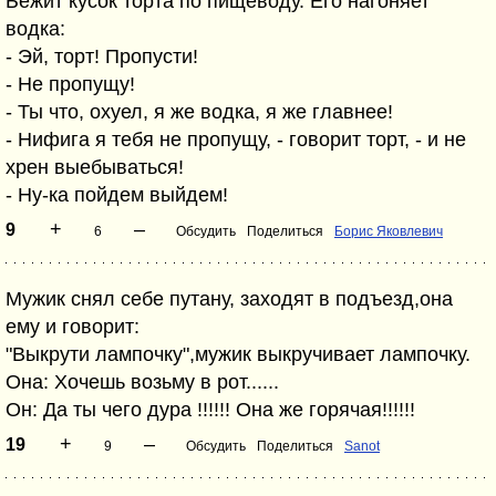
Бежит кусок торта по пищеводу. Его нагоняет
водка:
- Эй, торт! Пропусти!
- Не пропущу!
- Ты что, охуел, я же водка, я же главнее!
- Нифига я тебя не пропущу, - говорит торт, - и не
хрен выебываться!
- Ну-ка пойдем выйдем!
+
–
9
6
Обсудить
Поделиться
Борис Яковлевич
Мужик снял себе путану, заходят в подъезд,она
ему и говорит:
"Выкрути лампочку",мужик выкручивает лампочку.
Она: Хочешь возьму в рот......
Он: Да ты чего дура !!!!!! Она же горячая!!!!!!
+
–
19
9
Обсудить
Поделиться
Sanot