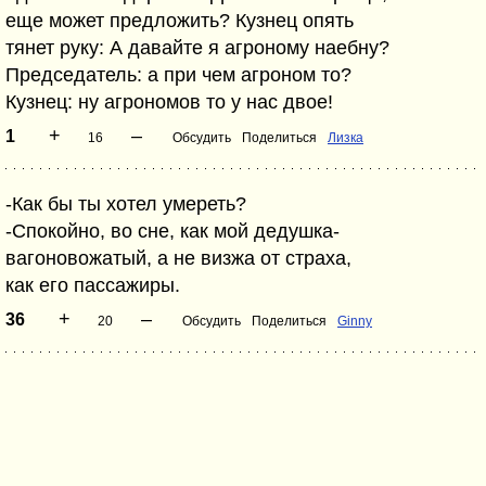
еще может предложить? Кузнец опять
тянет руку: А давайте я агроному наебну?
Председатель: а при чем агроном то?
Кузнец: ну агрономов то у нас двое!
+
–
1
16
Обсудить
Поделиться
Лизка
-Как бы ты хотел умереть?
-Спокойно, во сне, как мой дедушка-
вагоновожатый, а не визжа от страха,
как его пассажиры.
+
–
36
20
Обсудить
Поделиться
Ginny