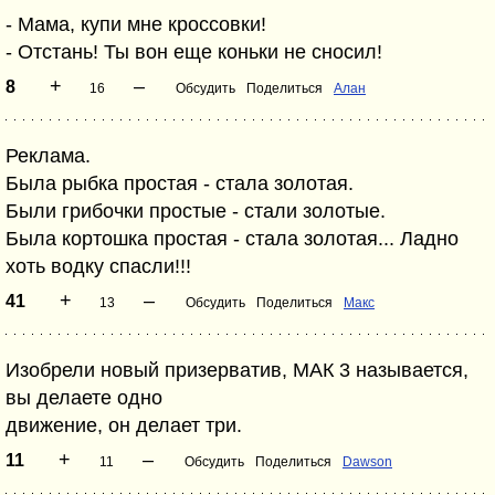
- Мама, купи мне кроссовки!
- Отстань! Ты вон еще коньки не сносил!
+
–
8
16
Обсудить
Поделиться
Алан
Реклама.
Была рыбка простая - стала золотая.
Были грибочки простые - стали золотые.
Была кортошка простая - стала золотая... Ладно
хоть водку спасли!!!
+
–
41
13
Обсудить
Поделиться
Макс
Изобрели новый призерватив, МАК 3 называется,
вы делаете одно
движение, он делает три.
+
–
11
11
Обсудить
Поделиться
Dawson