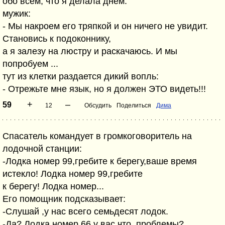
обо всем, что я делала днем.
мужик:
- Мы накроем его тряпкой и он ничего не увидит.
Становись к подоконнику,
а я залезу на люстру и раскачаюсь. И мы
попробуем ...
тут из клетки раздается дикий вопль:
- Отрежьте мне язык, но я должен ЭТО видеть!!!
+
–
59
12
Обсудить
Поделиться
Дима
Спасатель командует в громкоговоритель на
лодочной станции:
-Лодка номер 99,гребите к берегу,ваше время
истекло! Лодка номер 99,гребите
к берегу! Лодка номер...
Его помощник подсказывает:
-Слушай ,у нас всего семьдесят лодок.
-Да? Лодка номер 66,у вас что, проблемы?