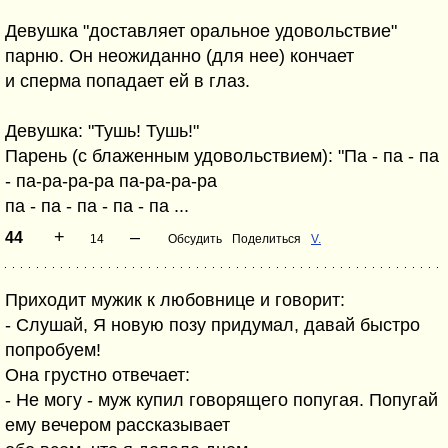
Девушка "доставляет оральное удовольствие"
парню. Он неожиданно (для нее) кончает
и сперма попадает ей в глаз.
Девушка: "Тушь! Тушь!"
Парень (с блаженным удовольствием): "Па - па - па
- па-ра-ра-ра па-ра-ра-ра
па - па - па - па - па ...
+
–
44
14
Обсудить
Поделиться
V.
Приходит мужик к любовнице и говорит:
- Слушай, Я новую позу придумал, давай быстро
попробуем!
Она грустно отвечает:
- Не могу - муж купил говорящего попугая. Попугай
ему вечером рассказывает