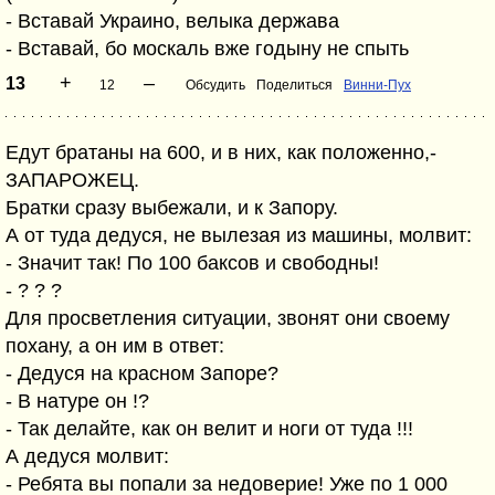
- Вставай Украино, велыка держава
- Вставай, бо москаль вже годыну не спыть
+
–
13
12
Обсудить
Поделиться
Винни-Пух
Едут братаны на 600, и в них, как положенно,-
ЗАПАРОЖЕЦ.
Братки сразу выбежали, и к Запору.
А от туда дедуся, не вылезая из машины, молвит:
- Значит так! По 100 баксов и свободны!
- ? ? ?
Для просветления ситуации, звонят они своему
похану, а он им в ответ:
- Дедуся на красном Запоре?
- В натуре он !?
- Так делайте, как он велит и ноги от туда !!!
А дедуся молвит:
- Ребята вы попали за недоверие! Уже по 1 000