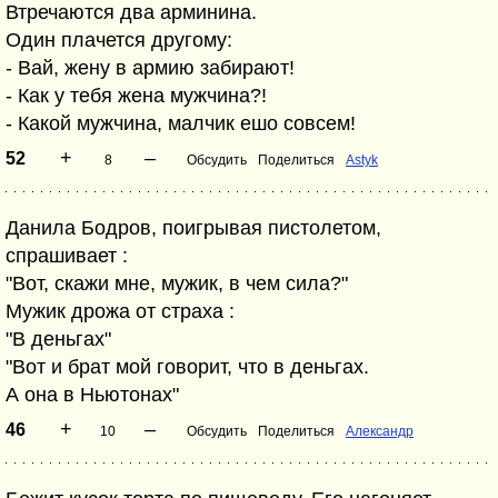
Втречаются два арминина.
Один плачется другому:
- Вай, жену в армию забирают!
- Как у тебя жена мужчина?!
- Какой мужчина, малчик ешо совсем!
+
–
52
8
Обсудить
Поделиться
Astyk
Данила Бодров, поигрывая пистолетом,
спрашивает :
"Вот, скажи мне, мужик, в чем сила?"
Мужик дрожа от страха :
"В деньгах"
"Вот и брат мой говорит, что в деньгах.
А она в Ньютонах"
+
–
46
10
Обсудить
Поделиться
Александр