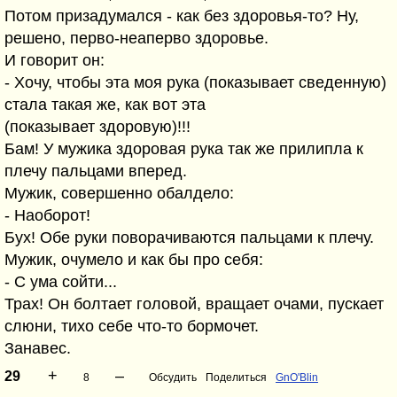
Потом призадумался - как без здоровья-то? Ну,
решено, перво-неаперво здоровье.
И говорит он:
- Хочу, чтобы эта моя рука (показывает сведенную)
стала такая же, как вот эта
(показывает здоровую)!!!
Бам! У мужика здоровая рука так же прилипла к
плечу пальцами вперед.
Мужик, совершенно обалдело:
- Наоборот!
Бух! Обе руки поворачиваются пальцами к плечу.
Мужик, очумело и как бы про себя:
- С ума сойти...
Трах! Он болтает головой, вращает очами, пускает
слюни, тихо себе что-то бормочет.
Занавес.
+
–
29
8
Обсудить
Поделиться
GnO'Blin