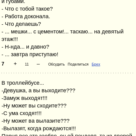
и губами.
- Что с тобой такое?
- Работа доконала.
- Что делаешь?
- ... мешки... с цементом!... таскаю... на девятый
этаж!!!
- Н-нда... и давно?
- ... завтра приступаю!
+
–
7
11
Обсудить
Поделиться
Брех
В троллейбусе...
-Девушка, а вы выходите???
-Замуж выходят!!!
-Ну может вы сходите???
-С ума сходят!!!
-Ну может ва вылазите???
-Вылазят, когда рождаются!!!