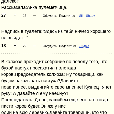
далеко!"
Рассказала:Анка-пулеметчица.
+
–
27
13
Обсудить
Поделиться
Slim Shady
Надпись в туалете:"Здесь из тебя ничего хорошего
не выйдет..."
+
–
18
22
Обсудить
Поделиться
Эндрю
В колхозе проходит собрание по поводу того, что
бухой пастух просахатил полстада
коров.Председатель колхоза: Ну товарищи, как
будем наказывать пастуха?Давайте
поактивнее, выдвигайте свое мнение! Кузнец тянет
руку: А давайте я ему наебну?!
Председатель: Да не, зашибем еще его, кто тогда
пасти коров будет.Он же у нас
один на всю деревню.Давайте товарищи, кто что