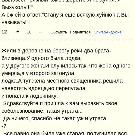
Выхухоль!!!"
А еж ей в ответ:"Стану я еще всякую хуйню на Вы
называть!".
+
–
12
10
Обсудить
Поделиться
Ольга&Андрюха
Жили в деревне на берегу реки два брата-
близнеца.У одного была лодка,
а у другого жена.И случилось так, что жена одного
умерла,а у второго затонула
лодка.А тут жена местного священника решила
навестить вдовца,но перепутала
и попала к лодочнику:
-Здравствуйте,я пришла к вам выразить свое
соболезнование, такая утрата...
-Да ничего, спасибо.Не такая уж и утрата.
-?
-Все равно она была уже старая, полугнилая вся.