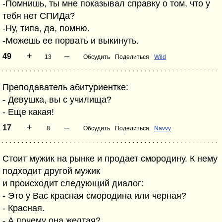
-Помнишь, ты мне показывал справку о том, что у
тебя нет СПИДа?
-Ну, типа, да, помню.
-Можешь ее порвать и выкинуть.
+
–
49
13
Обсудить
Поделиться
Wild
Преподаватель абитуриентке:
- Девушка, вы с училища?
- Еще какая!
+
–
17
8
Обсудить
Поделиться
Navvy
Стоит мужик на рынке и продает смородину. К нему
подходит другой мужик
и происходит следующий диалог:
- Это у Вас красная смородина или черная?
- Красная.
- А почему она желтая?