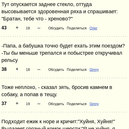
Тут опускается заднее стекло, оттуда
высовывается здоровенная ряха и спрашивает:
"Братан, тебе что - хреново?"
+
–
43
18
Обсудить
Поделиться
Олег
-Папа, а бабушка точно будет ехать этим поездом?
-Ты бы меньше трепался и побыстрее откручивал
рельсу
+
–
38
18
Обсудить
Поделиться
Ginny
Тоже неплохо, - сказал зять, бросив камнем в
собаку, а попав в тещу.
+
–
37
19
Обсудить
Поделиться
Ginny
Подходит ежик к норе и кричит:"Хуйня, Хуйня!"
Вылазеет грязный комок шерсти:"Я не хуйня, я