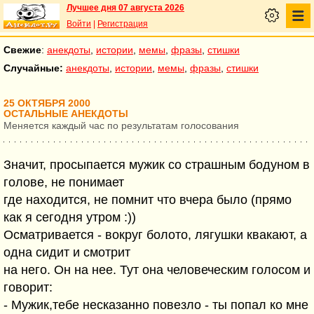
Лучшее дня 07 августа 2026
Войти
|
Регистрация
Свежие
:
анекдоты
,
истории
,
мемы
,
фразы
,
стишки
Случайные:
анекдоты
,
истории
,
мемы
,
фразы
,
стишки
25 ОКТЯБРЯ 2000
ОСТАЛЬНЫЕ АНЕКДОТЫ
Меняется каждый час по результатам голосования
Значит, просыпается мужик со страшным бодуном в
голове, не понимает
где находится, не помнит что вчера было (прямо
как я сегодня утром :))
Осматривается - вокруг болото, лягушки квакают, а
одна сидит и смотрит
на него. Он на нее. Тут она человеческим голосом и
говорит:
- Мужик,тебе несказанно повезло - ты попал ко мне