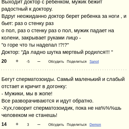
Выходит доктор с ребенком, мужик бежит
радостный к доктору.
Вдруг неожиданно доктор берет ребенка за ноги , и
бьет: раз о стенку раз
о пол, раз о стенку раз о пол, мужик падает на
колени, закрывает руками лицо -
"о горе что ты наделал !?!?"
Доктор: "Да ладно шутка мертвый родился!!! "
+
–
20
-5
Обсудить
Поделиться
Sanot
Бегут сперматозоиды. Самый маленький и слабый
отстает и кричит в догонку:
- Мужики, мы в жопе!
Все разворачиваются и идут обратно.
-Хух,говорит сперматозоидик, пока не на%%%шь
человеком не станешь!
+
–
14
3
Обсудить
Поделиться
Demon