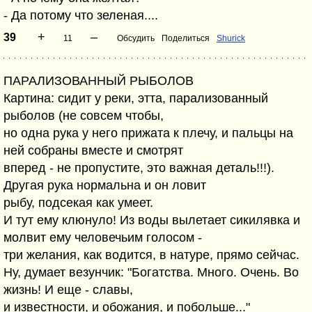
- Да потому что зеленая....
+
–
39
11
Обсудить
Поделиться
Shurick
ПАРАЛИЗОВАННЫЙ РЫБОЛОВ
Картина: сидит у реки, этта, парализованный
рыболов (не совсем чтобы,
но одна рука у него прижата к плечу, и пальцы на
ней собраны вместе и смотрят
вперед - не пропустите, это важная деталь!!!).
Другая рука нормальна и он ловит
рыбу, подсекая как умеет.
И тут ему клюнуло! Из воды вылетает сикилявка и
молвит ему человечьим голосом -
три желания, как водится, в натуре, прямо сейчас.
Ну, думает везунчик: "Богатства. Много. Очень. Во
жизнь! И еще - славы,
и известности, и обожания, и побольше..."