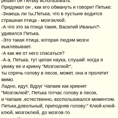
решил он Петьку использовать.
Придумал он , как его обмануть и говорит Петьке:
-Знаешь ли ты,Петька, что в пустыне водится
страшная птица - мозгоклюй.
-А что это за птица такия, Василий Иваныч?-
удивился Петька.
-Это такая птица, которая людям мозги
выклевывает.
-А как же от него спасаться?
-А-а, Петька, тут целая наука, слушай: когда я
увижу ее и крикну "Мозгоклюй!",
ты спрячь голову в песок, может, она и пролетит
мимо.
Ладно, идут. Вдруг Чапаев как крикнет
"Мозгоклюй", Петька тотчас голову в песок,
и Чапаев ,естественно, воспользовался моментом.
Петька,довольный, приподняв голову:" Клюй-клюй-
клюй, мозгоклюй, до мозгов-то