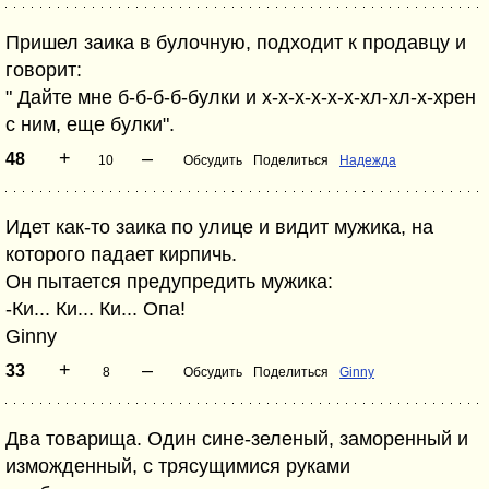
Пришел заика в булочную, подходит к продавцу и
говорит:
" Дайте мне б-б-б-б-булки и х-х-х-х-х-х-хл-хл-х-хрен
с ним, еще булки".
+
–
48
10
Обсудить
Поделиться
Надежда
Идет как-то заика по улице и видит мужика, на
которого падает кирпичь.
Он пытается предупредить мужика:
-Ки... Ки... Ки... Опа!
Ginny
+
–
33
8
Обсудить
Поделиться
Ginny
Два товарища. Один сине-зеленый, заморенный и
изможденный, с трясущимися руками