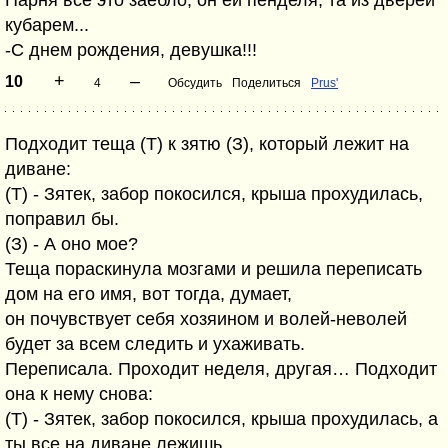
Парня все это заебло, он ей пенделя, тa из дверей
кубарем...
-С днем рождения, девушка!!!
+
–
10
4
Обсудить
Поделиться
Prus'
Подходит теща (Т) к зятю (З), который лежит на
диване:
(Т) - Зятек, забор покосился, крыша прохудилась,
поправил бы.
(З) - А оно мое?
Теща пораскинула мозгами и решила переписать
дом на его имя, вот тогда, думает,
он почувствует себя хозяином и волей-неволей
будет за всем следить и ухаживать.
Переписала. Проходит неделя, другая… Подходит
она к нему снова:
(Т) - Зятек, забор покосился, крыша прохудилась, а
ты все на диване лежишь.