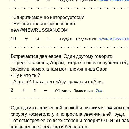
14
Обсудить
Поделиться
NewRUSSIAN.CO
- Спиритизмом не интересуетесь?
- Нет, пью только сухое и пиво.
new@NEWRUSSIAN.COM
+
–
19
14
Обсудить
Поделиться
NewRUSSIAN.CO
Встречаются два еврея. Один другому говорит:
- Представляешь, Абрам, вчера я пошел в публичный д
захожу в номер, а там моя племянница Сара!
- Ну и что ты?
- А что я? Трахаю и плАчу, трахаю и плАчу...
+
–
2
5
Обсудить
Поделиться
Zex
Одна дама с офигенной попкой и никакими грудями пр
хирургу косметологу и попросила увеличить ей груди.
Тот осмотрел ее со всех сторон и говорит Он- Я бы ва
проверенное средство и бесплатно.