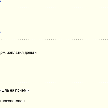
M
M
ом, заплатил деньги,
ишла на прием к
м посоветовал