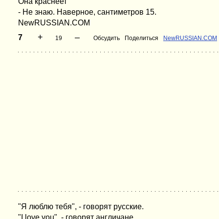
Она краснеет
- Не знаю. Наверное, сантиметров 15.
NewRUSSIAN.COM
+
–
7
19
Обсудить
Поделиться
NewRUSSIAN.COM
"Я люблю тебя", - говорят русские.
"I love you", - говорят англичане.