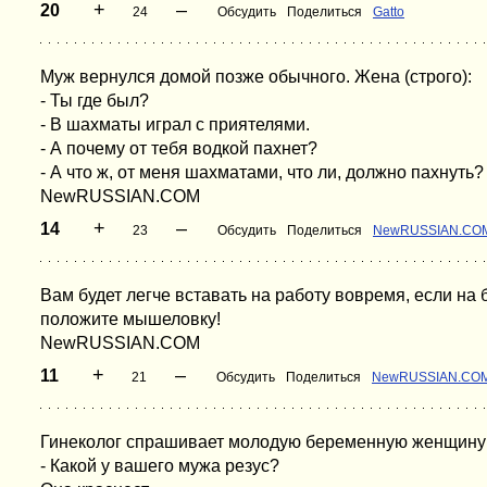
+
–
20
24
Обсудить
Поделиться
Gatto
Муж вернулся домой позже обычного. Жена (строго):
- Ты где был?
- В шахматы играл с приятелями.
- А почему от тебя водкой пахнет?
- А что ж, от меня шахматами, что ли, должно пахнуть?
NewRUSSIAN.COM
+
–
14
23
Обсудить
Поделиться
NewRUSSIAN.CO
Вам будет легче вставать на работу вовремя, если на
положите мышеловку!
NewRUSSIAN.COM
+
–
11
21
Обсудить
Поделиться
NewRUSSIAN.CO
Гинеколог спрашивает молодую беременную женщину
- Какой у вашего мужа резус?