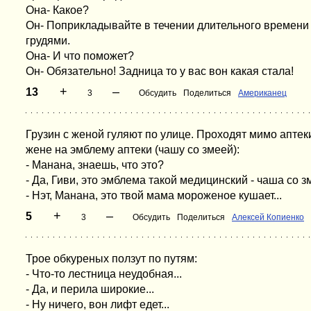
Она- Какое?
Он- Поприкладывайте в течении длительного времени
грудями.
Она- И что поможет?
Он- Обязательно! Задница то у вас вон какая стала!
+
–
13
3
Обсудить
Поделиться
Американец
Грузин с женой гуляют по улице. Проходят мимо аптек
жене на эмблему аптеки (чашу со змеей):
- Манана, знаешь, что это?
- Да, Гиви, это эмблема такой медицинский - чаша со з
- Нэт, Манана, это твой мама мороженое кушает...
+
–
5
3
Обсудить
Поделиться
Алексей Копиенко
Трое обкуреных ползут по путям:
- Что-то лестница неудобная...
- Да, и перила широкие...
- Ну ничего, вон лифт едет...