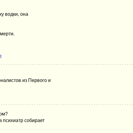
y водки, она
смеpти.
M
рналистов из Первого и
ром?
 а психиатр собирает