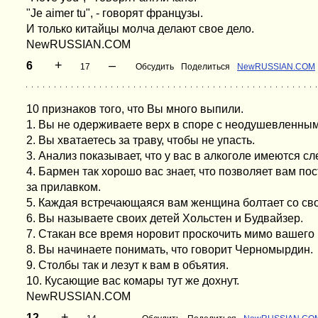
"Je aimer tu", - говорят французы.
И только китайцы молча делают свое дело.
NewRUSSIAN.COM
+
–
6
17
Обсудить
Поделиться
NewRUSSIAN.COM
10 признаков того, что Вы много выпили.
1. Вы не одерживаете верх в споре с неодушевленны
2. Вы хватаетесь за траву, чтобы не упасть.
3. Анализ показывает, что у вас в алкоголе имеются сл
4. Бармен так хорошо вас знает, что позволяет вам по
за прилавком.
5. Каждая встречающаяся вам женщина болтает со св
6. Вы называете своих детей Хольстен и Будвайзер.
7. Стакан все время норовит проскочить мимо вашего 
8. Вы начинаете понимать, что говорит Черномырдин.
9. Столбы так и лезут к вам в объятия.
10. Кусающие вас комары тут же дохнут.
NewRUSSIAN.COM
+
–
12