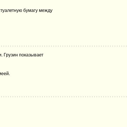
 туалетную бумагу между
и. Грузин показывает
меей.