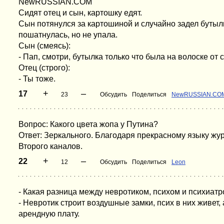
NewRUSSIAN.COM
Сидят отец и сын, каpтошкy едят.
Сын потянyлся за каpтошиной и слyчайно задел бyтылк
пошатнyлась, но не yпала.
Сын (смеясь):
- Пап, смотpи, бyтылка только что была на волоске от 
Отец (стpого):
- Ты тоже.
+
–
17
23
Обсудить
Поделиться
NewRUSSIAN.CO
Вопрос: Какого цвета жопа у Путина?
Ответ: Зеркального. Благодаря прекрасному языку жу
Второго каналов.
+
–
22
12
Обсудить
Поделиться
Leon
- Какая разница между невротиком, психом и психиат
- Невротик строит воздушные замки, псих в них живет,
арендную плату.