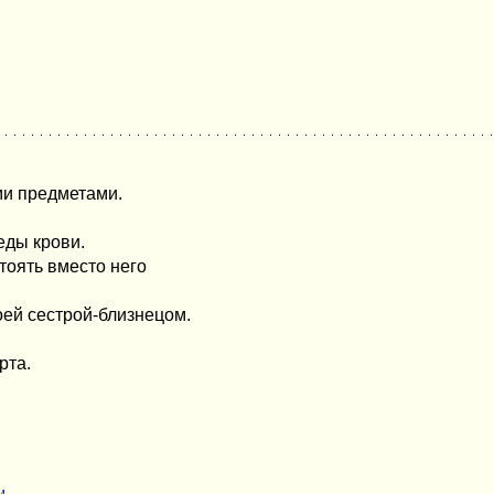
ми предметами.
еды крови.
стоять вместо него
оей сестрой-близнецом.
рта.