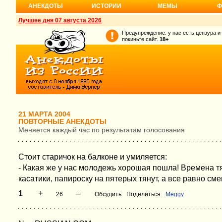
АНЕКДОТЫ
ИСТОРИИ
МЕМЫ
Ф
Лучшее дня 07 августа 2026
Предупреждение: у нас есть цензура и
покиньте сайт.
18+
21 МАРТА 2004
ПОВТОРНЫЕ АНЕКДОТЫ
Меняется каждый час по результатам голосования
Стоит старичок на балконе и умиляется:
- Какая же у нас молодежь хорошая пошла! Времена т
касатики, папироску на пятерых тянут, а все равно сме
+
–
1
26
Обсудить
Поделиться
Meggy