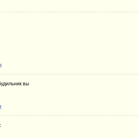
M
 будильник вы
M
: