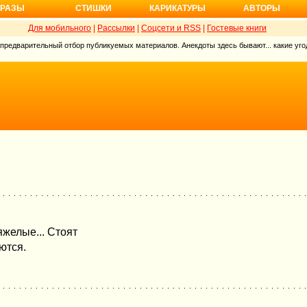
РАЗЫ
СТИШКИ
КАРИКАТУРЫ
АВТОРЫ
Для мобильного
|
Рассылки
|
Соцсети и RSS
|
Гостевые книги
 предварительный отбор публикуемых материалов. Анекдоты здесь бывают... какие угод
яжелые... Стоят
ются.