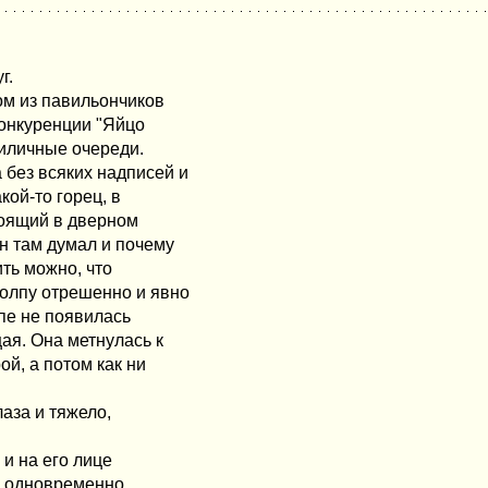
г.
ом из павильончиков
конкуренции "Яйцо
риличные очереди.
 без всяких надписей и
кой-то горец, в
тоящий в дверном
н там думал и почему
ить можно, что
толпу отрешенно и явно
лпе не появилась
ая. Она метнулась к
ой, а потом как ни
лаза и тяжело,
 и на его лице
н одновременно.