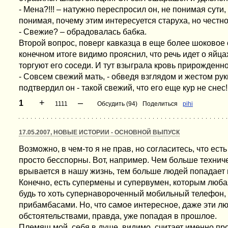
- Мена?!!! – натужно переспросил он, не понимая сути
понимая, почему этим интересуется старуха, но честно 
- Свежие? – обрадовалась бабка.
Второй вопрос, поверг кавказца в еще более шоковое 
конечном итоге видимо прояснил, что речь идет о яйц
торгуют его соседи. И тут взыграла кровь прирожденно
- Совсем свежий мать, - обведя взглядом и жестом рук
подтвердил он - такой свежий, что его еще кур не снес!
+
–
1
1111
Обсудить (94)
Поделиться
pihi
17.05.2007, НОВЫЕ ИСТОРИИ - ОСНОВНОЙ ВЫПУСК
Возможно, в чем-то я не прав, но согласитесь, что ест
просто бесспорны. Вот, например. Чем больше технич
врывается в нашу жизнь, тем больше людей попадает 
Конечно, есть супермены и супервумен, которым люба
будь то хоть супернавороченный мобильный телефон, 
прибамбасами. Но, что самое интересное, даже эти л
обстоятельствами, правда, уже попадая в прошлое.
Племяш мой, себя в душе, видимо, считает именно п