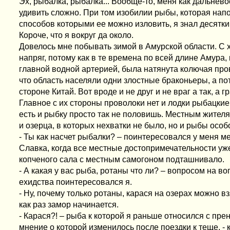
Эх, рыбалка, рыбалка... Вообще-то, меня как дальнев
удивить сложно. При том изобилии рыбы, которая нап
способов которыми ее можно изловить, я знал десятки, 
Короче, что я вокруг да около.
Довелось мне побывать зимой в Амурской области. С
напряг, потому как в те времена по всей длине Амура,
главной водной артерией, была натянута колючая пров
что область населяли одни злостные браконьеры, а пот
стороне Китай. Вот вроде и не друг и не враг а так, а г
Главное с их стороны проволоки нет и лодки рыбацкие
есть и рыбку просто так не половишь. Местным жител
и озерца, в которых нехватки не было, но и рыбы особ
- Ты как насчет рыбалки? – поинтересовался у меня м
Славка, когда все местные достопримечательности уже
копченого сала с местным самогоном подташнивало.
- А какая у вас рыба, ротаны что ли? – вопросом на во
ехидства поинтересовался я.
- Ну, почему только ротаны, карася на озерах можно в
как раз замор начинается.
- Карася?! – рыба к которой я раньше относился с пр
мнение о которой изменилось после поездки к теще, - к