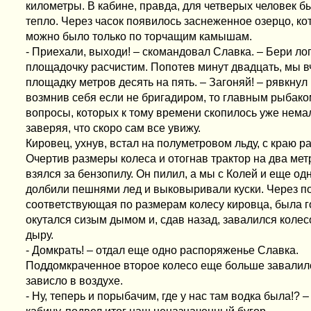
километры. В кабине, правда, для четверых человек б
тепло. Через часок появилось заснеженное озерцо, ко
можно было только по торчащим камышам.
- Приехали, выходи! – скомандовал Славка. – Бери ло
площадочку расчистим. Попотев минут двадцать, мы в
площадку метров десять на пять. – Загоняй! – рявкнул 
возмнив себя если не бригадиром, то главным рыбако
вопросы, которых к тому времени скопилось уже немал
заверяя, что скоро сам все увижу.
Кировец, ухнув, встал на полуметровом льду, с краю 
Очертив размеры колеса и отогнав трактор на два мет
взялся за бензопилу. Он пилил, а мы с Колей и еще о
долбили пешнями лед и выковыривали куски. Через по
соответствующая по размерам колесу кировца, была г
окутался сизым дымом и, сдав назад, завалился коле
дыру.
- Домкрать! – отдал еще одно распоряженье Славка.
Поддомкраченное второе колесо еще больше завалило
зависло в воздухе.
- Ну, теперь и порыбачим, где у нас там водка была!? –