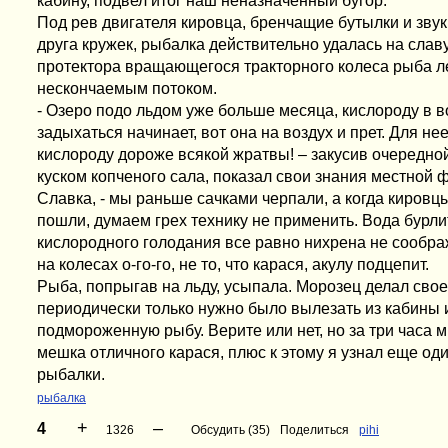
кабину, подвел итог наш неназначенный бугор.
Под рев двигателя кировца, бренчащие бутылки и звук
друга кружек, рыбалка действительно удалась на славу
протектора вращающегося тракторного колеса рыба л
нескончаемым потоком.
- Озеро подо льдом уже больше месяца, кислороду в в
задыхаться начинает, вот она на воздух и прет. Для не
кислороду дороже всякой жратвы! – закусив очередно
куском копченого сала, показал свои знания местной
Славка, - мы раньше сачками черпали, а когда кировцы
пошли, думаем грех технику не применить. Вода бурлит
кислородного голодания все равно нихрена не соображ
на колесах о-го-го, не то, что карася, акулу подцепит.
Рыба, попрыгав на льду, усыпала. Морозец делал свое
периодически только нужно было вылезать из кабины 
подмороженную рыбу. Верите или нет, но за три часа 
мешка отличного карася, плюс к этому я узнал еще од
рыбалки.
рыбалка
+
–
4
1326
Обсудить (35)
Поделиться
pihi