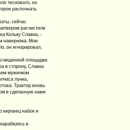
ыло тесновато, но
торое распознать
паты, сейчас
четвером расчистили
на Кольку Славка, -
м наверняка. Мои
о, он игнорировал,
расчищенной площадки.
ра в сторону, Славка
дним мужичком
лчаса лунка,
отова. Трактор вновь
сом в сделанную нами
 кировец набок и
 карабкаясь в