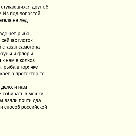
 стукающихся друг об
. Из-под лопастей
етела на лед
оде нет, рыба
е сейчас глоток
й стакан самогона
 фауны и флоры
 к нам в колхоз
, рыба в горячке
ает, а протектор-то
 дело, и нам
и собирать в мешки
мы взяли почти два
ин способ российской