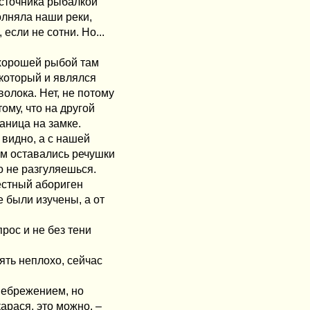
осточника рыбалкой
олняла наши реки,
если не сотни. Но...
 хорошей рыбой там
 который и являлся
олока. Нет, не потому
ому, что на другой
раница на замке.
 видно, а с нашей
ям оставались речушки
о не разгуляешься.
естный абориген
 были изучены, а от
прос и не без тени
зять неплохо, сейчас
енебрежением, но
арася, это можно. –