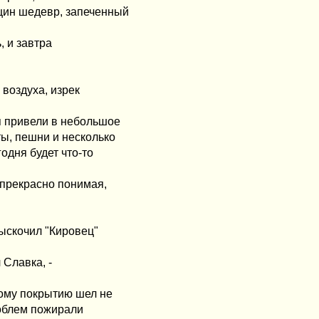
щин шедевр, запеченный
, и завтра
 воздуха, изрек
я привели в небольшое
ы, пешни и несколько
одня будет что-то
, прекрасно понимая,
выскочил "Кировец"
 Славка, -
ому покрытию шел не
роблем пожирали