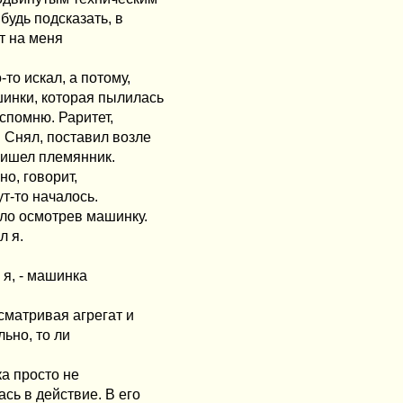
будь подсказать, в
т на меня
то искал, а потому,
шинки, которая пылилась
вспомню. Раритет,
 Снял, поставил возле
Пришел племянник.
о, говорит,
ут-то началось.
гло осмотрев машинку.
л я.
 я, - машинка
ссматривая агрегат и
ьно, то ли
ка просто не
сь в действие. В его