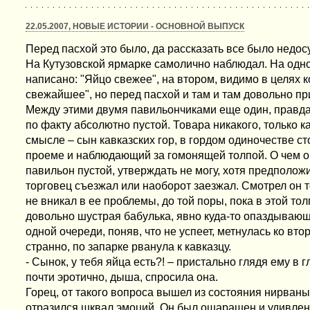
22.05.2007, НОВЫЕ ИСТОРИИ - ОСНОВНОЙ ВЫПУСК
Перед пасхой это было, да рассказать все было недосу
На Кутузовской ярмарке самолично наблюдал. На одн
написано: "Яйцо свежее", на втором, видимо в целях 
свежайшее", но перед пасхой и там и там довольно п
Между этими двумя павильончиками еще один, правда
по факту абсолютно пустой. Товара никакого, только ка
смысле – сын кавказских гор, в гордом одиночестве с
проеме и наблюдающий за гомонящей толпой. О чем о
павильон пустой, утверждать не могу, хотя предполож
торговец съезжал или наоборот заезжал. Смотрел он 
не вникал в ее проблемы, до той поры, пока в этой то
довольно шустрая бабулька, явно куда-то опаздывающ
одной очереди, поняв, что не успеет, метнулась ко втор
странно, по запарке рванула к кавказцу.
- Сынок, у тебя яйца есть?! – пристально глядя ему в г
почти эротично, дыша, спросила она.
Горец, от такого вопроса вышел из состояния нирваны
отразился шквал эмоций. Он был ошарашен и удивле