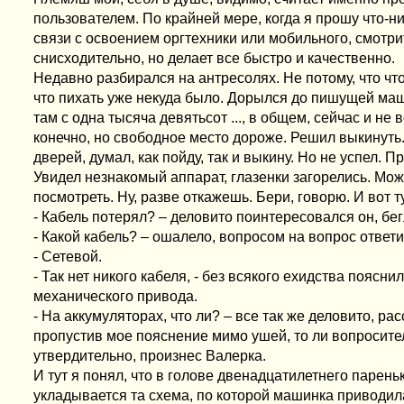
пользователем. По крайней мере, когда я прошу что-ни
связи с освоением оргтехники или мобильного, смотри
снисходительно, но делает все быстро и качественно.
Недавно разбирался на антресолях. Не потому, что что-
что пихать уже некуда было. Дорылся до пишущей ма
там с одна тысяча девятьсот ..., в общем, сейчас и не 
конечно, но свободное место дороже. Решил выкинуть.
дверей, думал, как пойду, так и выкину. Но не успел. 
Увидел незнакомый аппарат, глазенки загорелись. Можн
посмотреть. Ну, разве откажешь. Бери, говорю. И вот т
- Кабель потерял? – деловито поинтересовался он, бе
- Какой кабель? – ошалело, вопросом на вопрос ответи
- Сетевой.
- Так нет никого кабеля, - без всякого ехидства пояснил
механического привода.
- На аккумуляторах, что ли? – все так же деловито, ра
пропустив мое пояснение мимо ушей, то ли вопросител
утвердительно, произнес Валерка.
И тут я понял, что в голове двенадцатилетнего парень
укладывается та схема, по которой машинка приводила