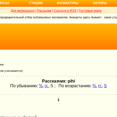
РАЗЫ
СТИШКИ
КАРИКАТУРЫ
АВТОРЫ
Для мобильного
|
Рассылки
|
Соцсети и RSS
|
Гостевые книги
 предварительный отбор публикуемых материалов. Анекдоты здесь бывают... какие угод
ине.
укв учитывается).
Рассказчик: pihi
По убыванию:
%
,
гг.
,
S
; По возрастанию:
%
,
гг.
,
S
1