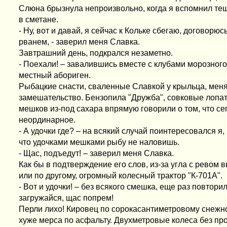
Слюна брызнула непроизвольно, когда я вспомнил те
в сметане.
- Ну, вот и давай, я сейчас к Кольке сбегаю, договорюсь
рванем, - заверил меня Славка.
Завтрашний день, подкрался незаметно.
- Поехали! – завалившись вместе с клубами морозного
местный абориген.
Рыбацкие снасти, сваленные Славкой у крыльца, мен
замешательство. Бензопила "Дружба", совковые лопат
мешков из-под сахара впрямую говорили о том, что сег
неординарное.
- А удочки где? – на всякий случай поинтересовался я
что удочками мешками рыбу не наловишь.
- Щас, подъедут! – заверил меня Славка.
Как бы в подтверждение его слов, из-за угла с ревом 
или по другому, огромный колесный трактор "К-701А".
- Вот и удочки! – без всякого смешка, еще раз повторил
загружайся, щас попрем!
Перли лихо! Кировец по сорокасантиметровому снежн
хуже мерса по асфальту. Двухметровые колеса без п