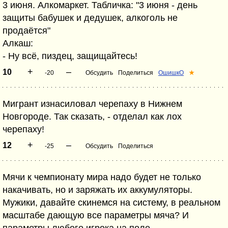
3 июня. Алкомаркет. Табличка: "3 июня - день
защиты бабушек и дедушек, алкоголь не
продаётся"
Алкаш:
- Ну всё, пиздец, защищайтесь!
+
–
10
-20
Обсудить
Поделиться
ОшишкО
★
Мигрант изнасиловал черепаху в Нижнем
Новгороде. Так сказать, - отделал как лох
черепаху!
+
–
12
-25
Обсудить
Поделиться
Мячи к чемпионату мира надо будет не только
накачивать, но и заряжать их аккумуляторы.
Мужики, давайте скинемся на систему, в реальном
масштабе дающую все параметры мяча? И
параметры любого игрока на поле...