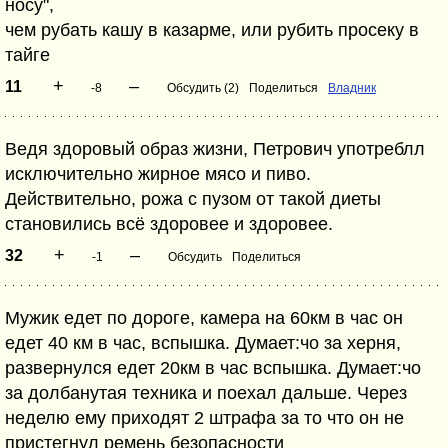
носу",
чем рубать кашу в казарме, или рубить просеку в
тайге
+
–
11
-8
Обсудить (2)
Поделиться
Владник
Ведя здоровый образ жизни, Петрович употреблл
исключительно жирное мясо и пиво.
Действительно, рожа с пузом от такой диеты
становились всё здоровее и здоровее.
+
–
32
-1
Обсудить
Поделиться
Мужик едет по дороге, камера на 60км в час он
едет 40 км в час, вспышка. Думает:чо за херня,
развернулся едет 20км в час вспышка. Думает:чо
за долбанутая техника и поехал дальше. Через
неделю ему приходят 2 штрафа за то что он не
пристегнул ремень безопасности