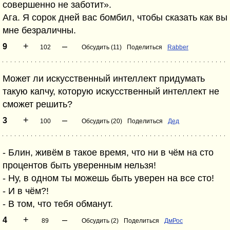
совершенно не заботит».
Ага. Я сорок дней вас бомбил, чтобы сказать как вы
мне безраличны.
+
–
9
102
Обсудить (11)
Поделиться
Rabber
Может ли искусственный интеллект придумать
такую капчу, которую искусственный интеллект не
сможет решить?
+
–
3
100
Обсудить (20)
Поделиться
Дед
- Блин, живём в такое время, что ни в чём на сто
процентов быть уверенным нельзя!
- Ну, в одном ты можешь быть уверен на все сто!
- И в чём?!
- В том, что тебя обманут.
+
–
4
89
Обсудить (2)
Поделиться
ДмРос