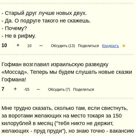
- Старый друг лучше новых двух.
- Да. О подруге такого не скажешь.
- Почему?
- Не в рифму.
+
–
10
10
Обсудить (13)
Поделиться
Кондратъ
★
Гофман возглавил израильскую разведку
«Моссад». Теперь мы будем слушать новые сказки
Гофмана!
+
–
7
-55
Обсудить (7)
Поделиться
Мне трудно сказать, сколько там, если свистнуть,
за воротами желающих на место токаря за 150
килорублей в месяц ("тебя никто не держит,
желающих - пруд пруди"), но знаю точно - вакансию