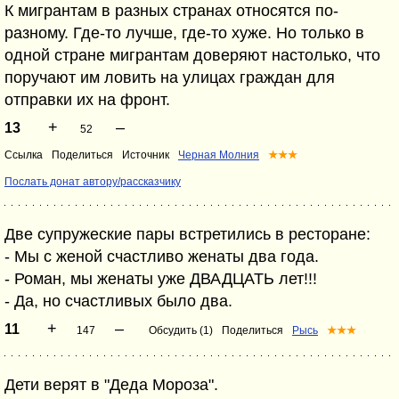
К мигрантам в разных странах относятся по-
разному. Где-то лучше, где-то хуже. Но только в
одной стране мигрантам доверяют настолько, что
поручают им ловить на улицах граждан для
отправки их на фронт.
+
–
13
52
Ссылка
Поделиться
Источник
Черная Молния
★★★
Послать донат автору/рассказчику
Две супружеские пары встретились в ресторане:
- Мы с женой счастливо женаты два года.
- Роман, мы женаты уже ДВАДЦАТЬ лет!!!
- Да, но счастливых было два.
+
–
11
147
Обсудить (1)
Поделиться
Рысь
★★★
Дети верят в "Деда Мороза".