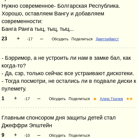
Нужно современное- Болгарская Республика.
Хорошо, оставляем Вангу и добавляем
современности:
Банга Ранга тыц, тыц, тыц...
+
–
23
-17
Обсудить
Поделиться
Дмитрийвест
- Бэрримор, а не устроить ли нам в замке бал, как
когда-то?
- Да, сэр, только сейчас все устраивают дискотеки.
- Тогда посмотри, не остались ли в подвале диски к
пулемету.
+
–
1
-17
Обсудить
Поделиться
🔥
Алекс Грачев
★★
Главным спонсором дня защиты детей стал
Джеффри Эпштейн
+
–
9
-10
Обсудить
Поделиться