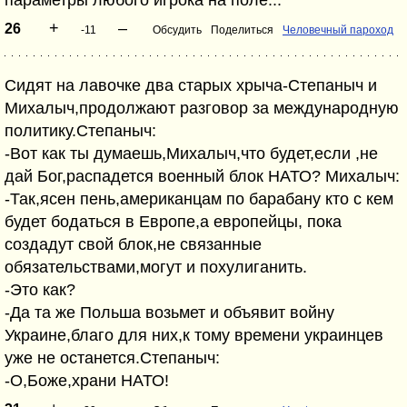
+
–
26
-11
Обсудить
Поделиться
Человечный пароход
Сидят на лавочке два старых хрыча-Степаныч и
Михалыч,продолжают разговор за международную
политику.Степаныч:
-Вот как ты думаешь,Михалыч,что будет,если ,не
дай Бог,распадется военный блок НАТО? Михалыч:
-Так,ясен пень,американцам по барабану кто с кем
будет бодаться в Европе,а европейцы, пока
создадут свой блок,не связанные
обязательствами,могут и похулиганить.
-Это как?
-Да та же Польша возьмет и объявит войну
Украине,благо для них,к тому времени украинцев
уже не останется.Степаныч:
-О,Боже,храни НАТО!