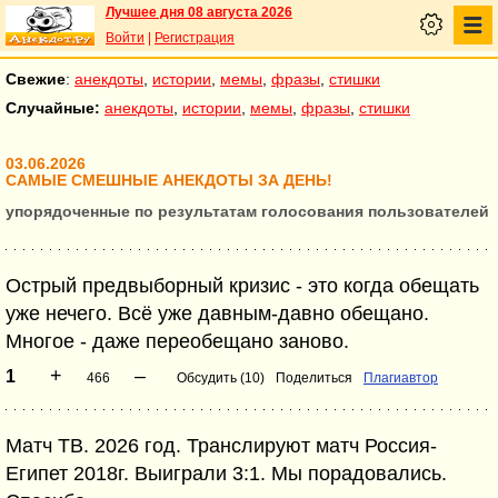
Лучшее дня 08 августа 2026
Войти
|
Регистрация
Свежие
:
анекдоты
,
истории
,
мемы
,
фразы
,
стишки
Случайные:
анекдоты
,
истории
,
мемы
,
фразы
,
стишки
03.06.2026
САМЫЕ СМЕШНЫЕ АНЕКДОТЫ ЗА ДЕНЬ!
упорядоченные по результатам голосования пользователей
Острый предвыборный кризис - это когда обещать
уже нечего. Всё уже давным-давно обещано.
Многое - даже переобещано заново.
+
–
1
466
Обсудить (10)
Поделиться
Плагиавтор
Матч ТВ. 2026 год. Транслируют матч Россия-
Египет 2018г. Выиграли 3:1. Мы порадовались.