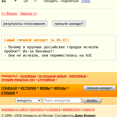
+
–
31
-29
Обсудить
Поделиться
Yurets
<< Вчера
Завтра >>
Самый смешной анекдот за 06.07:
- Почему в крупных российских городах исчезли
пробки?! Из-за бензина?!
- Они не исчезли, они переместились на АЗС
Анекдоты: •
основные
•
остальные новые
•
повторные
•
лучшие прошлых лет
•
случайные
•
•
•
•
•
пришли анекдот!
ГЛАВНАЯ
ИСТОРИИ
МЕМЫ
ФРАЗЫ
•
СТИШКИ
реклама на сайте
|
контакты
|
о проекте
|
вебмастеру
|
новости
© 1995—2026 Анекдоты из России. Составитель
Дима Вернер