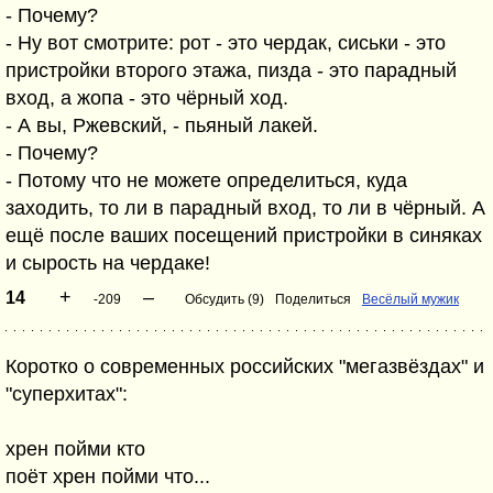
- Почему?
- Ну вот смотрите: рот - это чердак, сиськи - это
пристройки второго этажа, пизда - это парадный
вход, а жопа - это чёрный ход.
- А вы, Ржевский, - пьяный лакей.
- Почему?
- Потому что не можете определиться, куда
заходить, то ли в парадный вход, то ли в чёрный. А
ещё после ваших посещений пристройки в синяках
и сырость на чердаке!
+
–
14
-209
Обсудить (9)
Поделиться
Весёлый мужик
Коротко о современных российских "мегазвёздах" и
"суперхитах":
хрен пойми кто
поёт хрен пойми что...