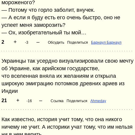
мороженого?
— Потому что горло заболит, внучек.
— А если я буду есть его очень быстро, оно не
успеет меня заморозить?
— Ох, изобретательный ты мой…
+
–
2
-3
Обсудить
Поделиться
Барнаул Барнаул
Украинцы так усердно визуализировали свою мечту
об Украине, как арийском государстве,
что вселенная вняла их желаниям и открыла
широкую эмиграцию потомков древних ариев из
Индии
+
–
21
-16
Ссылка
Поделиться
Ahmeday
Как известно, история учит тому, что она никого
ничему не учит. А историки учат тому, что им нельзя
ни в чем верить.