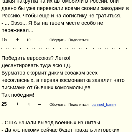
какая накрутка на их автомобили в России, они
давно бы уже переехали всеми своими заводами в
Россию, чтобы еще и на логистику не тратиться.
- ... Ээээ... Я бы на твоем месте особо не
переживал...
+
–
15
10
Обсудить
Поделиться
Победить евросоюз? Легко!
Десантировать туда всю ГД.
Бурматов скормит диким собакам всех
несогласных, а первая космонавтка завалит нато
письмами от бывших комсомольцев....
Так победим!
+
–
25
4
Обсудить
Поделиться
banned_banny
- США начали вывод военных из Литвы.
- Да уж, некому сейчас будет трахать литовских