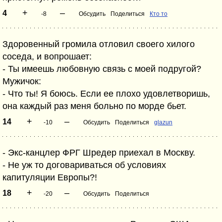
+
–
4
-8
Обсудить
Поделиться
Кто то
Здоровенный громила отловил своего хилого
соседа, и вопрошает:
- Ты имеешь любовную связь с моей подругой?
Мужичок:
- Что ты! Я боюсь. Если ее плохо удовлетворишь,
она каждый раз меня больно по морде бьет.
+
–
14
-10
Обсудить
Поделиться
glazun
- Экс-канцлер ФРГ Шредер приехал в Москву.
- Не уж то договариваться об условиях
капитуляции Европы?!
+
–
18
-20
Обсудить
Поделиться