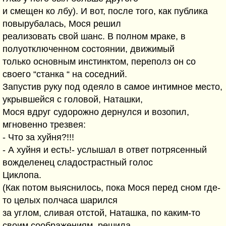
и смещен ко лбу). И вот, после того, как публика
повырубалась, Мося решил
реализовать свой шанс. В полном мраке, в
полуотключенном состоянии, движимый
только основным инстинктом, переполз он со
своего “станка “ на соседний.
Запустив руку под одеяло в самое интимное место,
укрывшейся с головой, Наташки,
Мося вдруг судорожно дернулся и возопил,
мгновенно трезвея:
- Что за хуйня?!!!
- А хуйня и есть!- услышал в ответ потрясенный
вожделенец сладострастный голос
Циклопа.
(Как потом выяснилось, пока Мося перед сном где-
то целых полчаса шарился
за углом, сливая отстой, Наташка, по каким-то
своим соображениям, решила