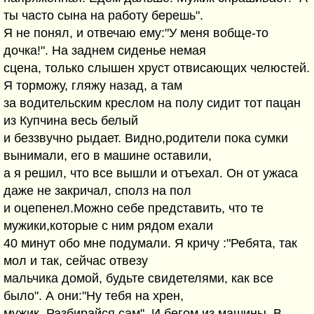
ты часто сына на работу берешь".
Я не понял, и отвечаю ему:"У меня вобще-то
дочка!". На заднем сиденье немая
сцена, только слышен хруст отвисающих челюстей.
Я торможу, гляжу назад, а там
за водительским креслом на полу сидит тот пацан
из Купчина весь белый
и беззвучно рыдает. Видно,родители пока сумки
вынимали, его в машине оставили,
а я решил, что все вышли и отъехал. Он от ужаса
даже не закричал, сполз на пол
и оцепенел.Можно себе представить, что те
мужики,которые с ним рядом ехали
40 минут обо мне подумали. Я кричу :"Ребята, так
мол и так, сейчас отвезу
мальчика домой, будьте свидетелями, как все
было". А они:"Ну тебя на хрен,
мужик. Разбирайся сам". И бегом из машины. В