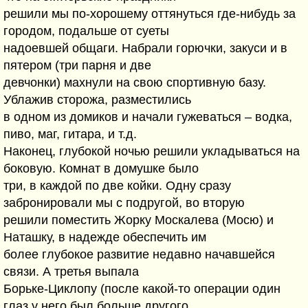
решили мы по-хорошему оттянуться где-нибудь за
городом, подальше от суеты
надоевшей общаги. Набрали горючки, закуси и в
пятером (три парня и две
девчонки) махнули на свою спортивную базу.
Ублажив сторожа, разместились
в одном из домиков и начали гужеваться – водка,
пиво, маг, гитара, и т.д.
Наконец, глубокой ночью решили укладываться на
боковую. Комнат в домушке было
три, в каждой по две койки. Одну сразу
забронировали мы с подругой, во вторую
решили поместить Жорку Москалева (Мосю) и
Наташку, в надежде обеспечить им
более глубокое развитие недавно начавшейся
связи. А третья выпала
Борьке-Циклопу (после какой-то операции один
глаз у него был больше другого