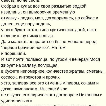
съесть, но не сесть.
Собрав в кулак все свои размытые водкой
извилины, он выморочил временную
отмазку - ладно, мол, договорились, но сейчас и
далее, еще пару недель,
у него будет что-то типа критических дней, очко
шевелить ну никак нельзя.
Да и малость поправиться бы не мешало перед
“первой брачной ночью”. На том
и порешили.
И вот почти полмесяца, по утром и вечерам Мося
жирует на халяву, поглощая
в буфете непомерное количество жратвы, сметаны,
сосисок, антрекотов и прочих
яств, запивая все это отменным пивом, соками и
даже шампанским. Мы еще были
не в курсе его лирического договора с Циклопом и
удивлялись его