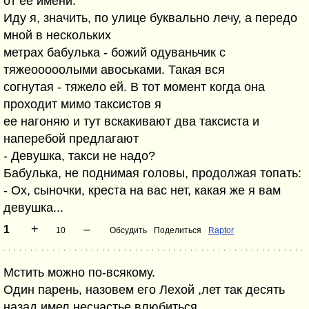
от ее имени:
Иду я, значить, по улице буквально лечу, а передо
мной в нескольких
метрах бабулька - божий одуваньчик с
тяжеооооолыми авоськами. Такая вся
согнутая - тяжело ей. В тот момент когда она
проходит мимо таксистов я
ее нагоняю и тут вскакивают два таксиста и
наперебой предлагают
- Девушка, такси не надо?
Бабулька, не поднимая головы, продолжая топать:
- Ох, сыночки, креста на вас нет, какая же я вам
девушка...
+
–
1
10
Обсудить
Поделиться
Raptor
Мстить можно по-всякому.
Один парень, назовем его Лехой ,лет так десять
назад имел несчастье влюбиться