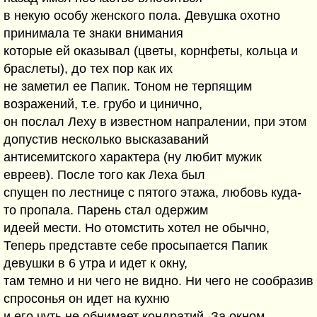
в некую особу женского пола. Девушка охотно
принимала те знаки внимания
которые ей оказывал (цветы, корнфеты, кольца и
браслеты), до тех пор как их
не заметил ее Папик. Тоном не терпящим
возражений, т.е. грубо и цинично,
он послал Леху в известном напралении, при этом
допустив несколько высказаваний
антисемитского характера (ну любит мужик
евреев). После того как Леха был
спущен по лестнице с пятого этажа, любовь куда-
то пропала. Парень стал одержим
идеей мести. Но отомстить хотел не обычно,
Теперь представте себе просыпается Папик
девушки в 6 утра и идет к окну,
там темно и ни чего не видно. Ни чего не сообразив
спросонья он идет на кухню
и его чуть не обнимает кондратий. За окном