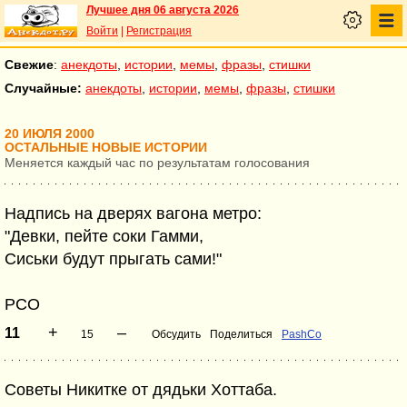
Лучшее дня 06 августа 2026
Войти
|
Регистрация
Свежие
:
анекдоты
,
истории
,
мемы
,
фразы
,
стишки
Случайные:
анекдоты
,
истории
,
мемы
,
фразы
,
стишки
20 ИЮЛЯ 2000
ОСТАЛЬНЫЕ НОВЫЕ ИСТОРИИ
Меняется каждый час по результатам голосования
Надпись на дверях вагона метро:
"Девки, пейте соки Гамми,
Сиськи будут прыгать сами!"
PCO
+
–
11
15
Обсудить
Поделиться
PashCo
Советы Никитке от дядьки Хоттаба.