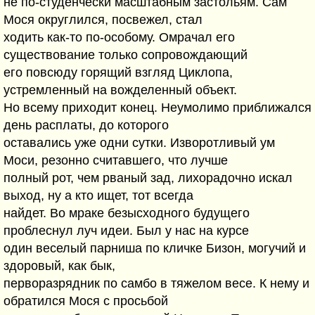
не по-студенчески масштабным застольям. Сам
Мося округлился, посвежел, стал
ходить как-то по-особому. Омрачал его
существование только сопровождающий
его повсюду горящий взгляд Циклопа,
устремленный на вожделенный объект.
Но всему приходит конец. Неумолимо приближался
день расплаты, до которого
оставались уже одни сутки. Изворотливый ум
Моси, резонно считавшего, что лучше
полный рот, чем рваный зад, лихорадочно искал
выход, ну а кто ищет, тот всегда
найдет. Во мраке безысходного будущего
проблеснул луч идеи. Был у нас на курсе
один веселый парниша по кличке Бизон, могучий и
здоровый, как бык,
перворазрядник по самбо в тяжелом весе. К нему и
обратился Мося с просьбой