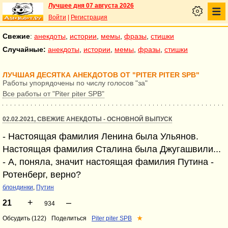
Лучшее дня 07 августа 2026
Войти
|
Регистрация
Свежие
:
анекдоты
,
истории
,
мемы
,
фразы
,
стишки
Случайные:
анекдоты
,
истории
,
мемы
,
фразы
,
стишки
ЛУЧШАЯ ДЕСЯТКА АНЕКДОТОВ ОТ "PITER PITER SPB"
Работы упорядочены по числу голосов "за"
Все работы от "Piter piter SPB"
02.02.2021, СВЕЖИЕ АНЕКДОТЫ - ОСНОВНОЙ ВЫПУСК
- Настоящая фамилия Ленина была Ульянов.
Настоящая фамилия Сталина была Джугашвили...
- А, поняла, значит настоящая фамилия Путина -
Ротенберг, верно?
блондинки
,
Путин
+
–
21
934
Обсудить (122)
Поделиться
Piter piter SPB
★