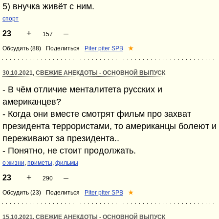
5) внучка живёт с ним.
спорт
+
–
23
157
Обсудить (88)
Поделиться
Piter piter SPB
★
30.10.2021, СВЕЖИЕ АНЕКДОТЫ - ОСНОВНОЙ ВЫПУСК
- В чём отличие менталитета русских и
американцев?
- Когда они вместе смотрят фильм про захват
президента террористами, то американцы болеют и
переживают за президента..
- Понятно, не стоит продолжать.
о жизни
,
приметы
,
фильмы
+
–
23
290
Обсудить (23)
Поделиться
Piter piter SPB
★
15.10.2021, СВЕЖИЕ АНЕКДОТЫ - ОСНОВНОЙ ВЫПУСК