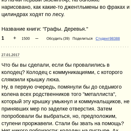
нарисовано, как какие-то джентльмены во фраках и
цилиндрах ходят по лесу.
Название книги: "Графы. Деревья."
+
–
1
1500
Обсудить (39)
Поделиться
Студент98388
27.01.2017
Что бы вы сделали, если бы провалились в
колодец? Колодец с коммуникациями, с которого
слямзили крышку люка.
Ну, в первую очередь, помянули бы до седьмого
колена всех родственников того "металлиста",
который эту крышку умыкнул и коммунальщиков, не
принявших мер по заделке отверстия. Затем
попробовали бы выбраться, но, предположим,
ступени проржавели. Стали бы звать на помощь?
Нет никого поблизости: колодец на пустыре. Ах