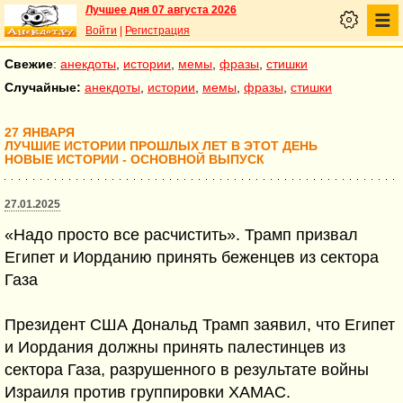
Лучшее дня 07 августа 2026
Войти
|
Регистрация
Свежие
:
анекдоты
,
истории
,
мемы
,
фразы
,
стишки
Случайные:
анекдоты
,
истории
,
мемы
,
фразы
,
стишки
27 ЯНВАРЯ
ЛУЧШИЕ ИСТОРИИ ПРОШЛЫХ ЛЕТ В ЭТОТ ДЕНЬ
НОВЫЕ ИСТОРИИ - ОСНОВНОЙ ВЫПУСК
27.01.2025
«Надо просто все расчистить». Трамп призвал
Египет и Иорданию принять беженцев из сектора
Газа
Президент США Дональд Трамп заявил, что Египет
и Иордания должны принять палестинцев из
сектора Газа, разрушенного в результате войны
Израиля против группировки ХАМАС.