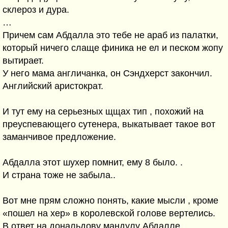
склероз и дура.
…
Причем сам Абдалла это тебе не араб из палатки,
который ничего слаще финика не ел и песком жопу
вытирает.
У него мама англичанка, он Сэндхерст закончил.
Английский аристократ.
И тут ему на серьезных щщах тип , похожий на
преуспевающего сутенера, выкатывает такое вот
заманчивое предложение.
Абдалла этот шухер помнит, ему 8 было. .
И страна тоже не забыла..
Вот мне прям сложно понять, какие мысли , кроме
«пошел на хер» в королевской голове вертелись.
В ответ на дональдову мандулу Абдалле..