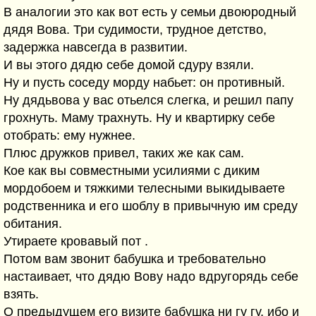
В аналогии это как вот есть у семьи двоюродный
дядя Вова. Три судимости, трудное детство,
задержка навсегда в развитии.
И вы этого дядю себе домой сдуру взяли.
Ну и пусть соседу морду набьет: он противный.
Ну дядьвова у вас отьелся слегка, и решил папу
грохнуть. Маму трахнуть. Ну и квартирку себе
отобрать: ему нужнее.
Плюс дружков привел, таких же как сам.
Кое как вы совместными усилиями с диким
мордобоем и тяжкими телесными выкидываете
родственника и его шоблу в привычную им среду
обитания.
Утираете кровавый пот .
Потом вам звонит бабушка и требовательно
настаивает, что дядю Вову надо вдругорядь себе
взять.
О предыдущем его визите бабушка ни гу гу, ибо и