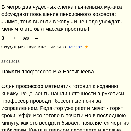
В метро два чудесных слегка пьяненьких мужика
обсуждают повышение пенсионного возраста:
- Дима, тебя выебли в жопу - и не надо убеждать
меня что это был массаж простаты!
+
–
3
986
Обсудить (46)
Поделиться
Источник
ivangoe
★
27.01.2018
Памяти профессора В.А.Евстигнеева.
Один профессор-математик готовил к изданию
книжку. Рецензенты нашли неточности в рукописи,
профессор проводит бессонные ночи за
исправлением. Редактор уже рвет и мечет - горят
сроки. Уфф! Все готово в печать! Но в последнюю
минуту, как это всегда и бывает, появляется черт из
табакерки. Книга в твердом переплете и должна