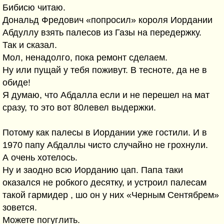
Бибисю читаю.
Дональд Фредович «попросил» короля Иордании
Абдуллу взять палесов из Газы на передержку.
Так и сказал.
Мол, ненадолго, пока ремонт сделаем.
Ну или пущай у тебя поживут. В тесноте, да не в
обиде!
Я думаю, что Абдалла если и не перешел на мат
сразу, то это вот 80левел выдержки.
Потому как палесы в Иордании уже гостили. И в
1970 папу Абдаллы чисто случайно не грохнули.
А очень хотелось.
Ну и заодно всю Иорданию цап. Папа таки
оказался не робкого десятку, и устроил палесам
такой гармидер , шо он у них «Черным Сентябрем»
зовется.
Можете погуглить.