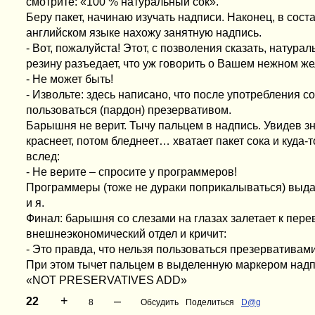
смотрите: «100 % натуральный сок».
Беру пакет, начинаю изучать надписи. Наконец, в сост
английском языке нахожу занятную надпись.
- Вот, пожалуйста! Этот, с позволения сказать, натура
резину разъедает, что уж говорить о Вашем нежном же
- Не может быть!
- Извольте: здесь написано, что после употребления с
пользоваться (пардон) презервативом.
Барышня не верит. Тычу пальцем в надпись. Увидев з
краснеет, потом бледнеет… хватает пакет сока и куда-т
вслед:
- Не верите – спросите у программеров!
Программеры (тоже не дураки поприкалываться) выда
и я.
Финал: барышня со слезами на глазах залетает к пере
внешнеэкономический отдел и кричит:
- Это правда, что нельзя пользоваться презерватива
При этом тычет пальцем в выделенную маркером надпи
«NOT PRESERVATIVES ADD»
+
–
22
8
Обсудить
Поделиться
D@g