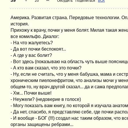
+
–
39
20
Обсудить
Поделиться
ВОХ
Америка. Развитая страна. Передовые технологии. Опл
история.
Прихожу к врачу, почки у меня болят. Милая такая жен
все комильфо. Диалог:
- На что жалуетесь?
- Да вот почки беспокоят...
- А где у вас болит?
- Вот здесь (показываю на область чуть выше поясницы
- А кто вам сказал, что это почки?
- Ну, если не считать, что у меня бабушка, мама и сес
хроническим пиелонефритом, что анализы мочи у меня
общем-то, ну врач другой сказал... да и сама предполаг
- Хм... Почки выше!
- Неужели? (недоверие в голосе)
- Могу показать вам книгу, по которой я изучала анато
- Да нет, спасибо, я представляю себе, где почки распо
- И вообще - БОГ (!!!) создал нас таким образом, что 
органы защищены ребрами...