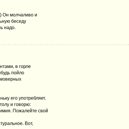
!) Он молчаливо и
ьную беседу
ь надо.
нтами, в горле
ибудь пойло
еимоверных
ьку его употребляет.
толу и говорю:
химия. Пожалейте свой
атуральное. Вот,