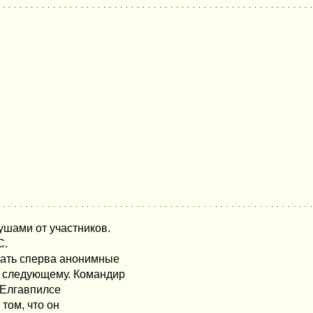
шами от участников.
С.
пать сперва анонимные
к следующему. Командир
 Елгавпилсе
том, что он