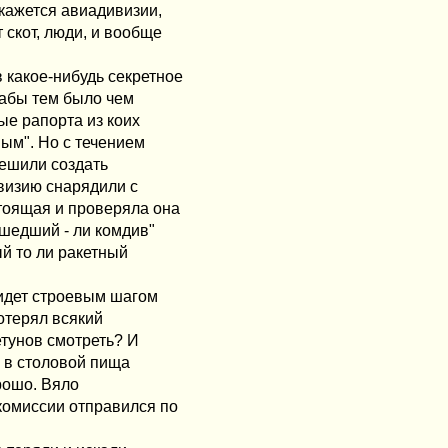
кажется авиадивизии,
 скот, люди, и вообще
 какое-нибудь секретное
дабы тем было чем
ые рапорта из коих
ым". Но с течением
решили создать
визию снарядили с
тоящая и проверяла она
ашедший - ли комдив"
ый то ли ракетный
 идет строевым шагом
потерял всякий
етунов смотреть? И
, в столовой пища
орошо. Вяло
комиссии отправился по