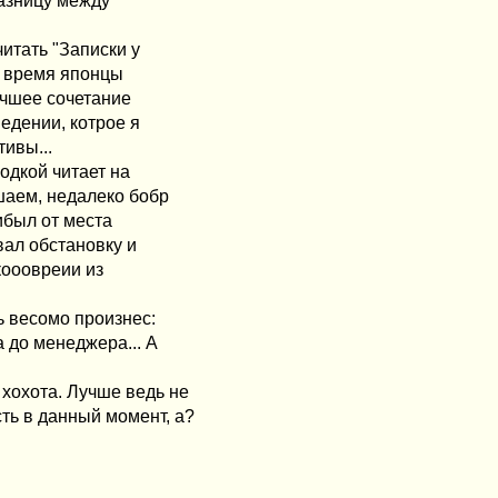
разницу между
итать "Записки у
то время японцы
учшее сочетание
едении, котрое я
ивы...
водкой читает на
шаем, недалеко бобр
рибыл от места
вал обстановку и
кооовреии из
ь весомо произнес:
а до менеджера... А
хохота. Лучше ведь не
ть в данный момент, а?