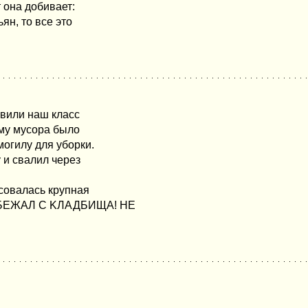
т она добивает:
ьян, то все это
авили наш класс
ому мусора было
огилу для уборки.
 и свалил через
асовалась крупная
: УБЕЖАЛ С KЛАДБИЩА! НЕ