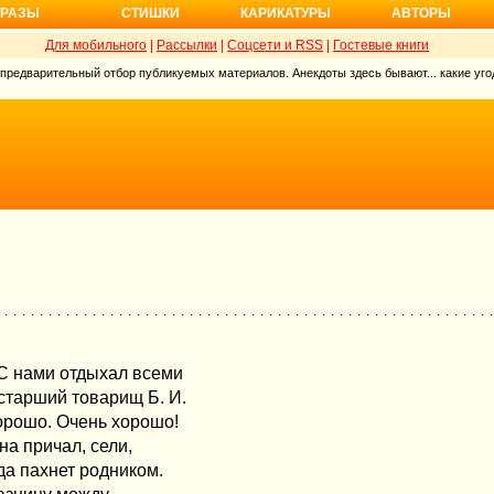
РАЗЫ
СТИШКИ
КАРИКАТУРЫ
АВТОРЫ
Для мобильного
|
Рассылки
|
Соцсети и RSS
|
Гостевые книги
 предварительный отбор публикуемых материалов. Анекдоты здесь бывают... какие угод
 С нами отдыхал всеми
старший товарищ Б. И.
хорошо. Очень хорошо!
на причал, сели,
да пахнет родником.