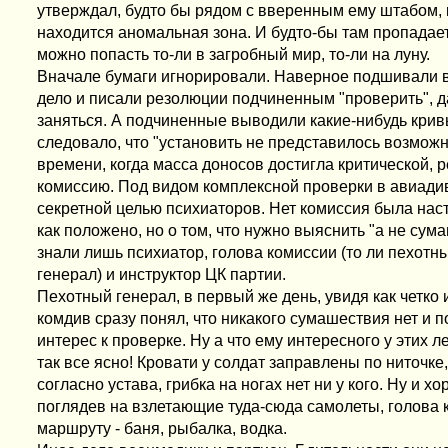
утверждал, будто бы рядом с вверенным ему штабом, 
находится аномальная зона. И будто-бы там пропадает
можно попасть то-ли в загробный мир, то-ли на луну.
Вначале бумаги игнорировали. Наверное подшивали в
дело и писали резолюции подчиненным "проверить", 
заняться. А подчиненные выводили какие-нибудь крив
следовало, что "установить не представилось возможн
времени, когда масса доносов достигла критической, 
комиссию. Под видом комплексной проверки в авиади
секретной целью психиаторов. Нет комиссия была нас
как положено, но о том, что нужно выяснить "а не сум
знали лишь психиатор, голова комиссии (то ли пехотн
генерал) и инструктор ЦК партии.
Пехотный генерал, в первый же день, увидя как четко
комдив сразу понял, что никакого сумашествия нет и 
интерес к проверке. Ну а что ему интересного у этих л
так все ясно! Кровати у солдат заправлены по ниточке
согласно устава, грибка на ногах нет ни у кого. Ну и х
поглядев на взлетающие туда-сюда самолеты, голова 
маршруту - баня, рыбалка, водка.