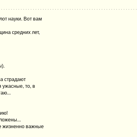
от науки. Вот вам
щина средних лет,
).
тра страдают
 ужасные, то, в
аю...
мию!
ложены...
все жизненно важные