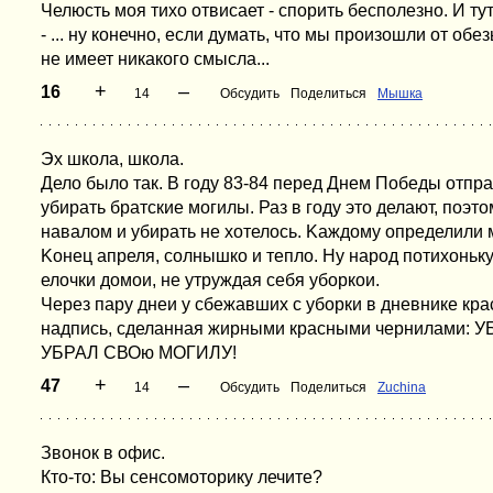
Челюсть моя тихо отвисает - спорить бесполезно. И ту
- ... ну конечно, если думать, что мы произошли от обез
не имеет никакого смысла...
+
–
16
14
Обсудить
Поделиться
Мышка
Эх школа, школа.
Дело было так. В году 83-84 перед Днем Победы отпр
убирать брaтские могилы. Раз в году это делают, поэт
навалом и убирать не хотелось. Kаждому определили м
Kонец апреля, солнышко и тепло. Ну народ потихоньку
елочки домои, не утруждая себя уборкои.
Через пару днеи y сбежавших с уборки в дневнике кр
надпись, сделанная жирными красными чернилами
УБРАЛ СВОю МОГИЛУ!
+
–
47
14
Обсудить
Поделиться
Zuchina
Звонок в офис.
Кто-то: Вы сенсомоторику лечите?