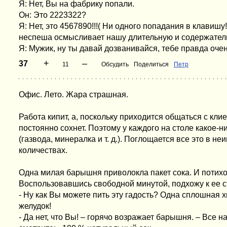
Я: Нет, Вы на фабрику попали.
Он: Это 2223322?
Я: Нет, это 4567890!!!( Ни одного попадания в клавишу
неспеша осмысливает нашу длительную и содержател
Я: Мужик, ну ты давай дозванивайся, тебе правда очен
+
–
37
11
Обсудить
Поделиться
Петр
Офис. Лето. Жара страшная.
Работа кипит, а, поскольку приходится общаться с клие
постоянно сохнет. Поэтому у каждого на столе какое-н
(газвода, минералка и т. д.). Поглощается все это в н
количествах.
Одна милая барышня приволокла пакет сока. И потихон
Воспользовавшись свободной минутой, подхожу к ее с
- Ну как Вы можете пить эту гадость? Одна сплошная 
желудок!
- Да нет, что Вы! – горячо возражает барышня. – Все н