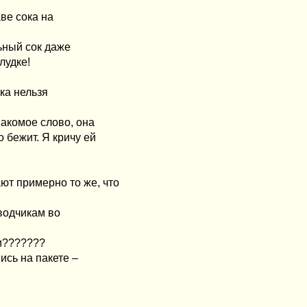
аве сока на
льный сок даже
лудке!
ока нельзя
накомое слово, она
о бежит. Я кричу ей
ют примерно то же, что
водчикам во
ми???????
сь на пакете –