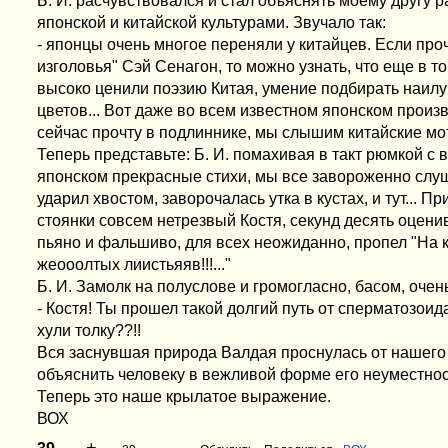
Б. И. расчувствовался и стал объяснять моему другу 
японской и китайской культурами. Звучало так:
- японцы очень многое переняли у китайцев. Если проч
изголовья" Сэй Сенагон, то можно узнать, что еще в 
высоко ценили поэзию Китая, умение подбирать наил
цветов... Вот даже во всем известном японском произв
сейчас прочту в подлиннике, мы слышим китайские мот
Теперь представьте: Б. И. помахивая в такт рюмкой с 
японском прекрасные стихи, мы все завороженно слу
ударил хвостом, заворочалась утка в кустах, и тут... П
стоянки совсем нетрезвый Костя, секунд десять оцени
пьяно и фальшиво, для всех неожиданно, пропел "На 
жеооолтых лиистьяяв!!!..."
Б. И. Замолк на полуслове и громогласно, басом, очен
- Костя! Ты прошел такой долгий путь от сперматозоид
хули толку??!!
Вся заснувшая природа Валдая проснулась от нашего 
объяснить человеку в вежливой форме его неуместнос
Теперь это наше крылатое выражение.
ВОХ