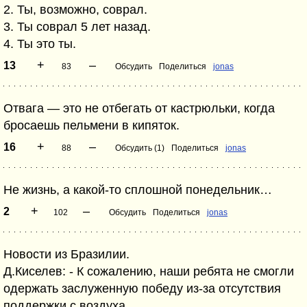
2. Ты, возможно, соврал.
3. Ты соврал 5 лет назад.
4. Ты это ты.
+
–
13
83
Обсудить
Поделиться
jonas
Отвага — это не отбегать от кастрюльки, когда
бросаешь пельмени в кипяток.
+
–
16
88
Обсудить (1)
Поделиться
jonas
Не жизнь, а какой-то сплошной понедельник…
+
–
2
102
Обсудить
Поделиться
jonas
Новости из Бразилии.
Д.Киселев: - К сожалению, наши ребята не смогли
одержать заслуженную победу из-за отсутствия
поддержки с воздуха...