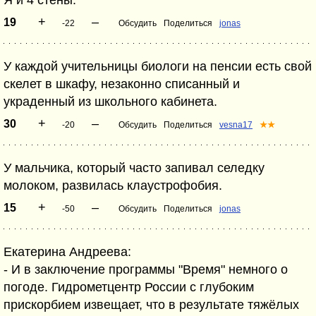
Я и 4 стены.
+
–
19
-22
Обсудить
Поделиться
jonas
У каждой учительницы биологи на пенсии есть свой
скелет в шкафу, незаконно списанный и
украденный из школьного кабинета.
+
–
30
-20
Обсудить
Поделиться
vesna17
★★
У мальчика, который часто запивал селедку
молоком, развилась клаустрофобия.
+
–
15
-50
Обсудить
Поделиться
jonas
Екатерина Андреева:
- И в заключение программы "Время" немного о
погоде. Гидрометцентр России с глубоким
прискорбием извещает, что в результате тяжёлых