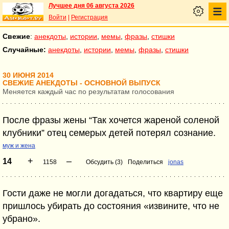
Лучшее дня 06 августа 2026
Войти
|
Регистрация
Свежие
:
анекдоты
,
истории
,
мемы
,
фразы
,
стишки
Случайные:
анекдоты
,
истории
,
мемы
,
фразы
,
стишки
30 ИЮНЯ 2014
СВЕЖИЕ АНЕКДОТЫ - ОСНОВНОЙ ВЫПУСК
Меняется каждый час по результатам голосования
После фразы жены “Так хочется жареной соленой
клубники” отец семерых детей потерял сознание.
муж и жена
+
–
14
1158
Обсудить (3)
Поделиться
jonas
Гости даже не могли догадаться, что квартиру еще
пришлось убирать до состояния «извините, что не
убрано».