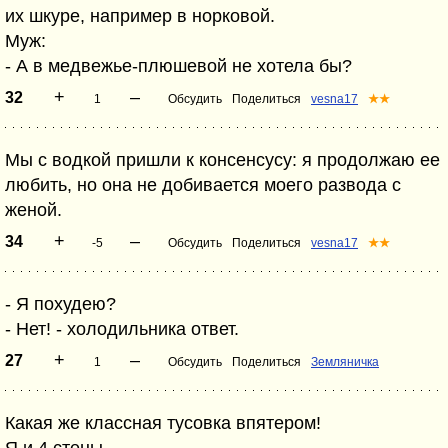
их шкуре, например в норковой.
Муж:
- А в медвежье-плюшевой не хотела бы?
+
–
32
1
Обсудить
Поделиться
vesna17
★★
Мы с водкой пришли к консенсусу: я продолжаю ее
любить, но она не добивается моего развода с
женой.
+
–
34
-5
Обсудить
Поделиться
vesna17
★★
- Я похудею?
- Нет! - холодильника ответ.
+
–
27
1
Обсудить
Поделиться
Земляничка
Какая же классная тусовка впятером!