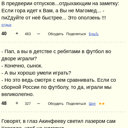
В предверии отпусков...отдыхающим на заметку:
Если гора идет к Вам, а Вы не Магомед... -
пиZдуйте от неё быстрее... Это оползень !!!
отдых
+
–
40
463
Обсудить
Поделиться
БушЪ
- Пап, а вы в детстве с ребятами в футбол во
дворе играли?
- Конечно, сынок.
- А вы хорошо умели играть?
- Но это ведь смотря с кем сравнивать. Если со
сборной России по футболу, то да, играли мы
великолепно.
+
–
48
327
Обсудить
Поделиться
Щуп
★★
Говорят, в глаз Акинфееву светил лазером сам