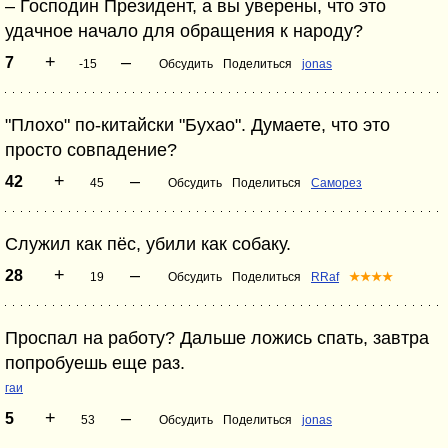
– Господин Президент, а вы уверены, что это
удачное начало для обращения к народу?
+
–
7
-15
Обсудить
Поделиться
jonas
"Плохо" по-китайски "Бухао". Думаете, что это
просто совпадение?
+
–
42
45
Обсудить
Поделиться
Саморез
Служил как пёс, убили как собаку.
+
–
28
19
Обсудить
Поделиться
RRaf
★★★★
Проспал на работу? Дальше ложись спать, завтра
попробуешь еще раз.
гаи
+
–
5
53
Обсудить
Поделиться
jonas