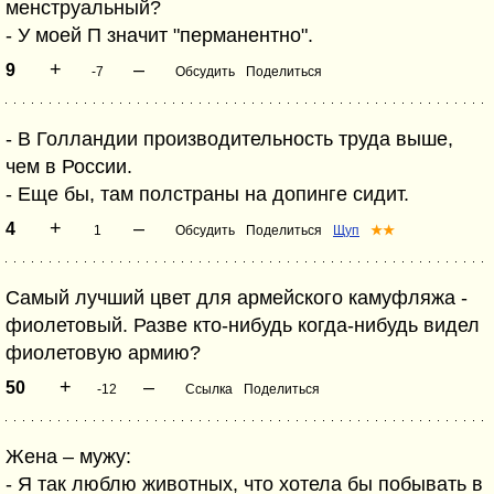
менструальный?
- У моей П значит "перманентно".
+
–
9
-7
Обсудить
Поделиться
- В Голландии производительность труда выше,
чем в России.
- Еще бы, там полстраны на допинге сидит.
+
–
4
1
Обсудить
Поделиться
Щуп
★★
Самый лучший цвет для армейского камуфляжа -
фиолетовый. Разве кто-нибудь когда-нибудь видел
фиолетовую армию?
+
–
50
-12
Ссылка
Поделиться
Жена – мужу:
- Я так люблю животных, что хотела бы побывать в