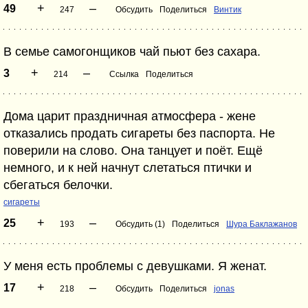
+
–
49
247
Обсудить
Поделиться
Винтик
В семье самогонщиков чай пьют без сахара.
+
–
3
214
Ссылка
Поделиться
Дома царит праздничная атмосфера - жене
отказались продать сигареты без паспорта. Не
поверили на слово. Она танцует и поёт. Ещё
немного, и к ней начнут слетаться птички и
сбегаться белочки.
сигареты
+
–
25
193
Обсудить (1)
Поделиться
Шура Баклажанов
У меня есть проблемы с девушками. Я женат.
+
–
17
218
Обсудить
Поделиться
jonas