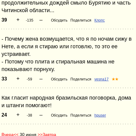
продолжительных дождей смыло Бурятию и часть
Читинской области...
+
–
39
-135
Обсудить
Поделиться
Клопс
- Почему жена возмущается, что я по ночам сижу в
Нете, а если я стираю или готовлю, то это ее
устраивает.
- Потому что плита и стиральная машина не
показывают порнуху.
+
–
33
-59
Обсудить
Поделиться
vesna17
★★
Как гласит народная бразильская поговорка, дома
и штанги помогают!
+
–
24
-38
Обсудить
Поделиться
hpuser
Вчера<<
30 июня
>>Завтра