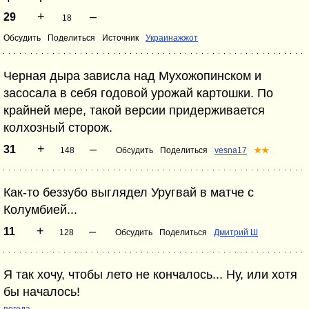
+
–
29
18
Обсудить
Поделиться
Источник
Украинажжот
Черная дыра зависла над Мухожопинском и
засосала в себя годовой урожай картошки. По
крайней мере, такой версии придерживается
колхозный сторож.
+
–
31
148
Обсудить
Поделиться
vesna17
★★
Как-то беззубо выглядел Уругвай в матче с
Колумбией...
+
–
11
128
Обсудить
Поделиться
Дмитрий Ш
Я так хочу, чтобы лето не кончалось... Ну, или хотя
бы началось!