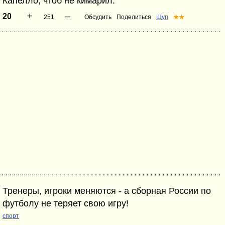
Капелло, чтоб не кимарил.
+
–
20
251
Обсудить
Поделиться
Щуп
★★
Тренеры, игроки меняются - а сборная России по
футболу не теряет свою игру!
спорт