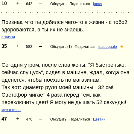
+
–
10
642
Обсудить
Поделиться
jonas
Признак, что ты добился чего-то в жизни - с тобой
здороваются, а ты их не знаешь.
о жизни
+
–
35
582
Обсудить (1)
Поделиться
inadequate
★
Сегодня утром, после слов жены: "Я быстренько,
сейчас спущусь", сидел в машине, ждал, когда она
оденется, чтобы поехать по магазинам.
Так вот: диаметр руля моей машины - 32 см!
Светофор мигает 4 раза перед тем, как
переключить цвет! Я могу не дышать 52 секунды!
муж и жена
+
–
47
476
Обсудить
Поделиться
Цветик