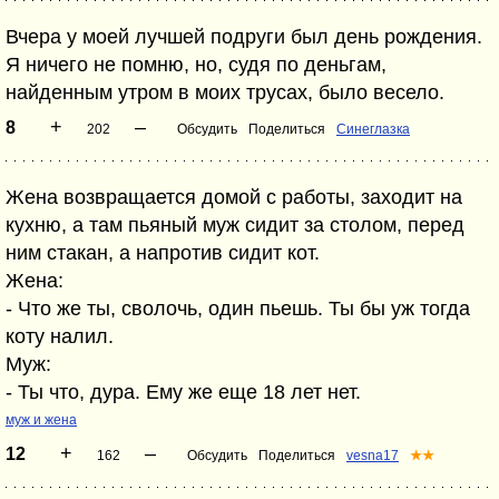
Вчера у моей лучшей подруги был день рождения.
Я ничего не помню, но, судя по деньгам,
найденным утром в моих трусах, было весело.
+
–
8
202
Обсудить
Поделиться
Синеглазка
Жена возвращается домой с работы, заходит на
кухню, а там пьяный муж сидит за столом, перед
ним стакан, а напротив сидит кот.
Жена:
- Что же ты, сволочь, один пьешь. Ты бы уж тогда
коту налил.
Муж:
- Ты что, дура. Ему же еще 18 лет нет.
муж и жена
+
–
12
162
Обсудить
Поделиться
vesna17
★★